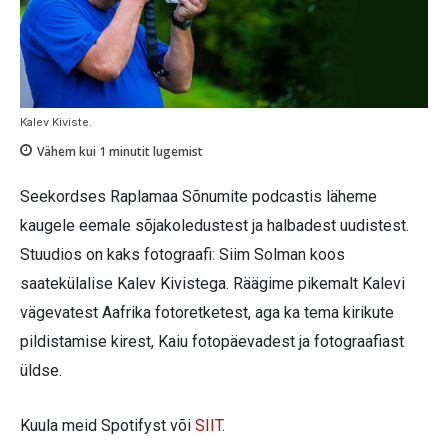
Kalev Kiviste.
Vähem kui 1
minutit lugemist
Seekordses Raplamaa Sõnumite podcastis läheme
kaugele eemale sõjakoledustest ja halbadest uudistest.
Stuudios on kaks fotograafi: Siim Solman koos
saatekülalise Kalev Kivistega. Räägime pikemalt Kalevi
vägevatest Aafrika fotoretketest, aga ka tema kirikute
pildistamise kirest, Kaiu fotopäevadest ja fotograafiast
üldse.
Kuula meid Spotifyst või
SIIT
.