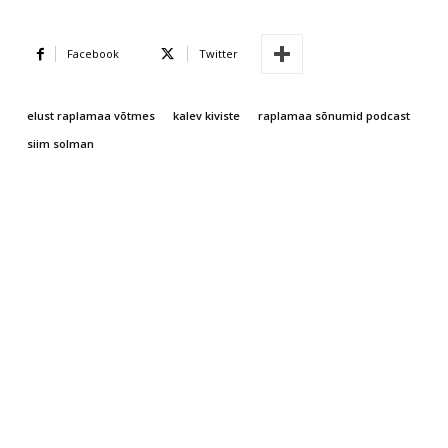
Facebook
Twitter
elust raplamaa võtmes
kalev kiviste
raplamaa sõnumid podcast
siim solman