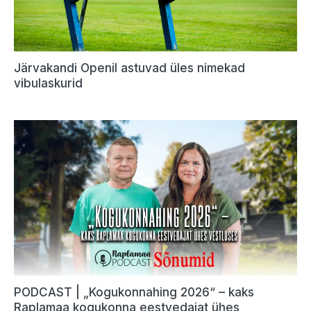
Järvakandi Openil astuvad üles nimekad
vibulaskurid
PODCAST | „Kogukonnahing 2026“ – kaks
Raplamaa kogukonna eestvedajat ühes