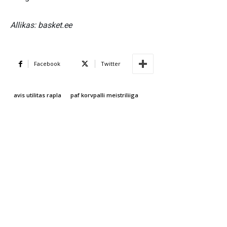
Allikas: basket.ee
Facebook
Twitter
avis utilitas rapla
paf korvpalli meistriliiga