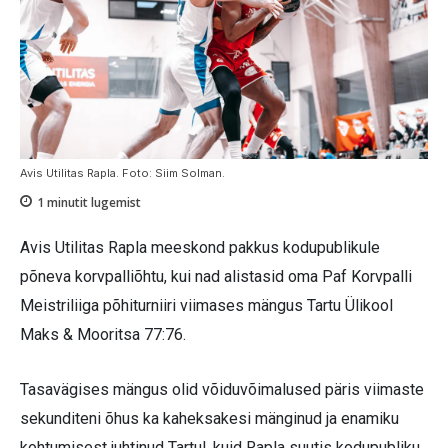
Avis Utilitas Rapla. Foto: Siim Solman.
1
minutit lugemist
Avis Utilitas Rapla meeskond pakkus kodupublikule
põneva korvpalliõhtu, kui nad alistasid oma Paf Korvpalli
Meistriliiga põhiturniiri viimases mängus Tartu Ülikool
Maks & Mooritsa 77:76.
Tasavägises mängus olid võiduvõimalused päris viimaste
sekunditeni õhus ka kaheksakesi mänginud ja enamiku
kohtumisest juhtinud Tartul, kuid Rapla suutis kodupubliku