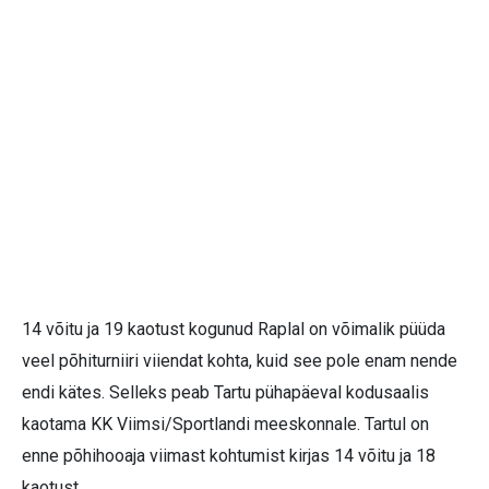
14 võitu ja 19 kaotust kogunud Raplal on võimalik püüda
veel põhiturniiri viiendat kohta, kuid see pole enam nende
endi kätes. Selleks peab Tartu pühapäeval kodusaalis
kaotama KK Viimsi/Sportlandi meeskonnale. Tartul on
enne põhihooaja viimast kohtumist kirjas 14 võitu ja 18
kaotust.