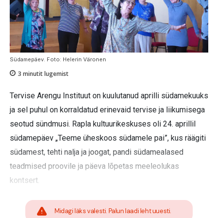
Südamepäev. Foto: Helerin Väronen
3
minutit lugemist
Tervise Arengu Instituut on kuulutanud aprilli südamekuuks
ja sel puhul on korraldatud erinevaid tervise ja liikumisega
seotud sündmusi. Rapla kultuurikeskuses oli 24. aprillil
südamepäev „Teeme üheskoos südamele pai”, kus räägiti
südamest, tehti nalja ja joogat, pandi südamealased
teadmised proovile ja päeva lõpetas meeleolukas
kontsert.
Midagi läks valesti. Palun laadi leht uuesti.