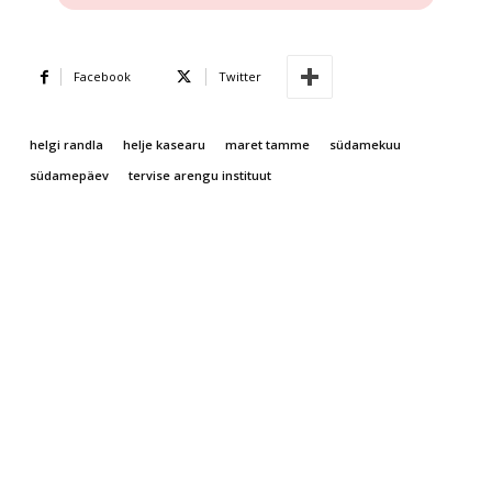
Facebook
Twitter
helgi randla
helje kasearu
maret tamme
südamekuu
südamepäev
tervise arengu instituut