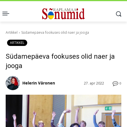
Artikkel
Südamepäeva fookuses olid naer ja jooga
ARTIKKEL
Südamepäeva fookuses olid naer ja
jooga
Helerin Väronen
27. apr 2022
0