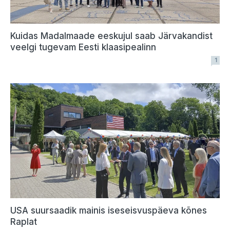
Kuidas Madalmaade eeskujul saab Järvakandist
veelgi tugevam Eesti klaasipealinn
1
USA suursaadik mainis iseseisvuspäeva kõnes
Raplat