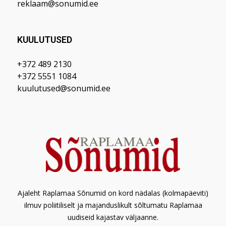
reklaam@sonumid.ee
KUULUTUSED
+372 489 2130
+372 5551 1084
kuulutused@sonumid.ee
Ajaleht Raplamaa Sõnumid on kord nädalas (kolmapäeviti)
ilmuv poliitiliselt ja majanduslikult sõltumatu Raplamaa
uudiseid kajastav väljaanne.