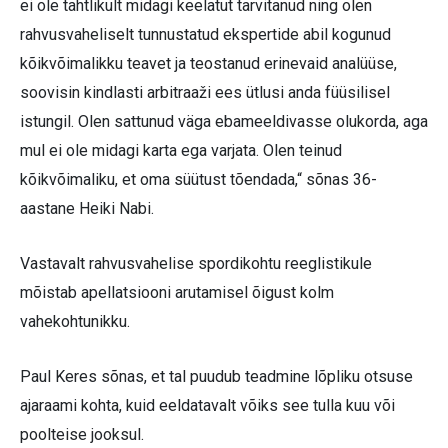
ei ole tahtlikult midagi keelatut tarvitanud ning olen
rahvusvaheliselt tunnustatud ekspertide abil kogunud
kõikvõimalikku teavet ja teostanud erinevaid analüüse,
soovisin kindlasti arbitraaži ees ütlusi anda füüsilisel
istungil. Olen sattunud väga ebameeldivasse olukorda, aga
mul ei ole midagi karta ega varjata. Olen teinud
kõikvõimaliku, et oma süütust tõendada,“ sõnas 36-
aastane Heiki Nabi.
Vastavalt rahvusvahelise spordikohtu reeglistikule
mõistab apellatsiooni arutamisel õigust kolm
vahekohtunikku.
Paul Keres sõnas, et tal puudub teadmine lõpliku otsuse
ajaraami kohta, kuid eeldatavalt võiks see tulla kuu või
poolteise jooksul.