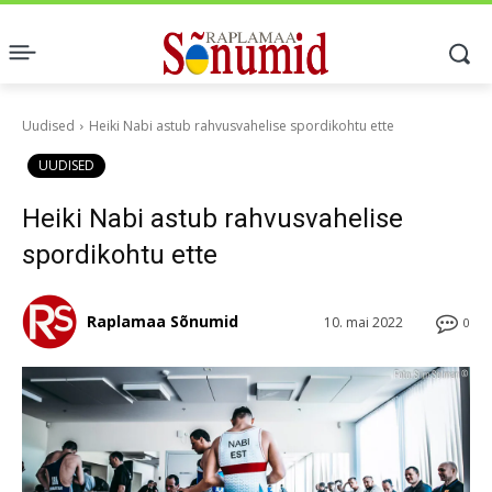
Uudised
Heiki Nabi astub rahvusvahelise spordikohtu ette
UUDISED
Heiki Nabi astub rahvusvahelise
spordikohtu ette
Raplamaa Sõnumid
10. mai 2022
0