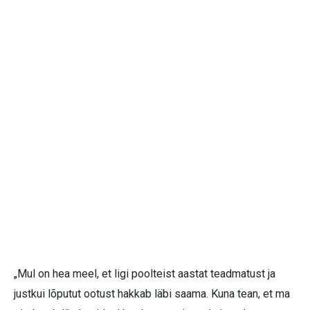
„Mul on hea meel, et ligi poolteist aastat teadmatust ja
justkui lõputut ootust hakkab läbi saama. Kuna tean, et ma