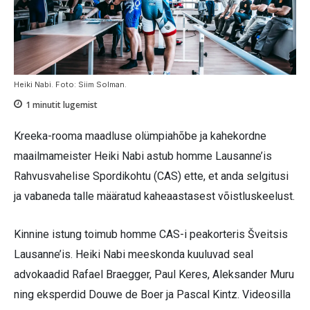
Heiki Nabi. Foto: Siim Solman.
1
minutit lugemist
Kreeka-rooma maadluse olümpiahõbe ja kahekordne
maailmameister Heiki Nabi astub homme Lausanne’is
Rahvusvahelise Spordikohtu (CAS) ette, et anda selgitusi
ja vabaneda talle määratud kaheaastasest võistluskeelust.
Kinnine istung toimub homme CAS-i peakorteris Šveitsis
Lausanne’is. Heiki Nabi meeskonda kuuluvad seal
advokaadid Rafael Braegger, Paul Keres, Aleksander Muru
ning eksperdid Douwe de Boer ja Pascal Kintz. Videosilla