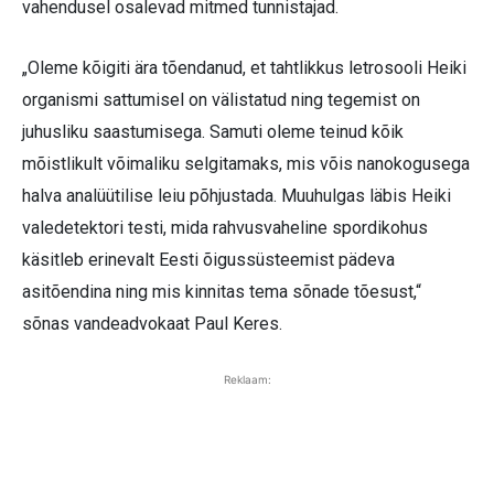
vahendusel osalevad mitmed tunnistajad.
„Oleme kõigiti ära tõendanud, et tahtlikkus letrosooli Heiki
organismi sattumisel on välistatud ning tegemist on
juhusliku saastumisega. Samuti oleme teinud kõik
mõistlikult võimaliku selgitamaks, mis võis nanokogusega
halva analüütilise leiu põhjustada. Muuhulgas läbis Heiki
valedetektori testi, mida rahvusvaheline spordikohus
käsitleb erinevalt Eesti õigussüsteemist pädeva
asitõendina ning mis kinnitas tema sõnade tõesust,“
sõnas vandeadvokaat Paul Keres.
Reklaam: