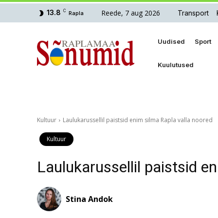
Reede, 7 aug 2026
13.8
C
Transport
Rapla
Uudised
Sport
Kuulutused
Kultuur
Laulukarussellil paistsid enim silma Rapla valla noored
Kultuur
Laulukarussellil paistsid e
Stina Andok