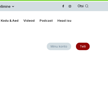
Otsi
llimine
Kodu & Aed
Videod
Podcast
Head isu
Minu konto
Telli