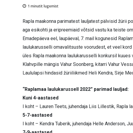
1
minutit lugemist
Rapla maakonna parimatest lauljatest pälvisid žürii po
aga esikohti ja eripreemiaid võtsid vastu ka teiste om
Emadepäeva eel, laupäeval, 7. mail kogunesid Raplam
laulukarusselli omavalitsuste voorudest, et veel kord
üles Rapla maakonna laulukarusselli konkursil kuues v
Klahvpille mängis Vahur Soonberg, kitarri Vahur Vessa
Laululapsi hindasid žüriiliikmed Heli Kendra, Sirje Med
“Raplamaa laulukarussell 2022” parimad lauljad:
Kuni 4-aastased
I koht – Lauren Teets, juhendaja Liis Lillestik, Rapla 
5-7-aastased
I koht – Kendra Tuberik, juhendaja Helle Anderson, Juur
7-9-aastased