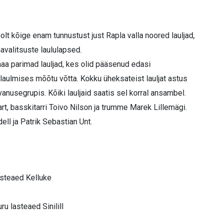
olt kõige enam tunnustust just Rapla valla noored lauljad,
avalitsuste laululapsed.
aa parimad lauljad, kes olid pääsenud edasi
 laulmises mõõtu võtta. Kokku üheksateist lauljat astus
anusegrupis. Kõiki lauljaid saatis sel korral ansambel.
rt, basskitarri Toivo Nilson ja trumme Marek Lillemägi.
ell ja Patrik Sebastian Unt.
lasteaed Kelluke
u lasteaed Sinilill