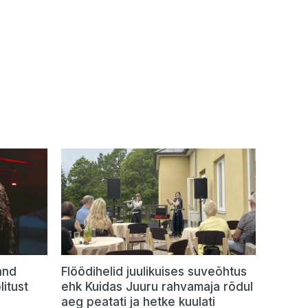
and
Flöödihelid juulikuises suveõhtus
itust
ehk Kuidas Juuru rahvamaja rõdul
aeg peatati ja hetke kuulati