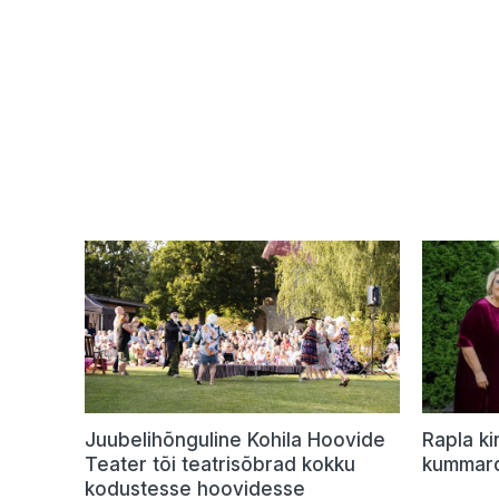
Juubelihõnguline Kohila Hoovide
Rapla ki
Teater tõi teatrisõbrad kokku
kummard
kodustesse hoovidesse