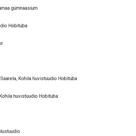
ärjamaa gümnaasium
uudio Hobituba
or
n Saarela, Kohila huvistuudio Hobituba
 Kohila huvistuudio Hobituba
ulustuudio