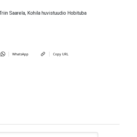
Triin Saarela, Kohila huvistuudio Hobituba
WhatsApp
Copy URL