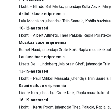
I koht – Elfride Brit Marks, juhendaja Kulla Aavik, M
Artistlikkuse eripreemia
Lulu Maasikas, juhendaja Triin Saarela, Kohila huvist
10-12-aastased
I koht – Albert Altmets, Thea Paluoja, Rapla Poisteko
Musikaalsuse eripreemia
Romet Haud, juhendaja Grete Koik, Rapla muusikakool
Lauluesituse eripreemia
Lisett-Delii Lindeberg „Ma otsin Sind”, juhendaja Trii
13-15-aastased
I koht – Paul Mihkel Maasalu, juhendaja Triin Saarela,
Kauni esituse eripreemia
Lisete Kirs, juhendaja Grete Koik, Rapla muusikakool
16-19-aastased
I koht – Kertu Poom, juhendaja Thea Paluoja, Rapla la