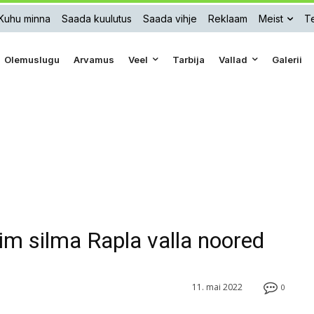
Kuhu minna
Saada kuulutus
Saada vihje
Reklaam
Meist
Te
Olemuslugu
Arvamus
Veel
Tarbija
Vallad
Galerii
nim silma Rapla valla noored
11. mai 2022
0