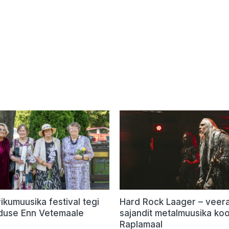
rikumuusika festival tegi
Hard Rock Laager – veer
use Enn Vetemaale
sajandit metalmuusika kool
Raplamaal