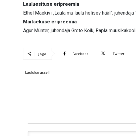
Lauluesituse eripreemia
Ethel Mäekivi „Laula mu laulu helisev hääl”, juhendaja 
Maitsekuse eripreemia
Agur Münter, juhendaja Grete Koik, Rapla muusikakool
Facebook
Twitter
Jaga
Laulukarussell