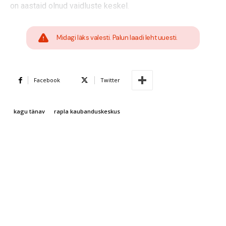
on aastaid olnud vaidluste keskel.
Midagi läks valesti. Palun laadi leht uuesti.
Facebook
Twitter
kagu tänav
rapla kaubanduskeskus