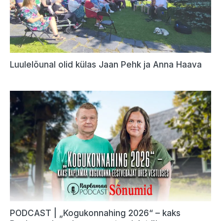
Luulelõunal olid külas Jaan Pehk ja Anna Haava
PODCAST | „Kogukonnahing 2026“ – kaks