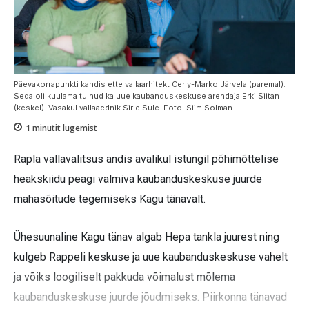
Päevakorrapunkti kandis ette vallaarhitekt Cerly-Marko Järvela (paremal).
Seda oli kuulama tulnud ka uue kaubanduskeskuse arendaja Erki Siitan
(keskel). Vasakul vallaaednik Sirle Sule. Foto: Siim Solman.
1
minutit lugemist
Rapla vallavalitsus andis avalikul istungil põhimõttelise
heakskiidu peagi valmiva kaubanduskeskuse juurde
mahasõitude tegemiseks Kagu tänavalt.
Ühesuunaline Kagu tänav algab Hepa tankla juurest ning
kulgeb Rappeli keskuse ja uue kaubanduskeskuse vahelt
ja võiks loogiliselt pakkuda võimalust mõlema
kaubanduskeskuse juurde jõudmiseks. Piirkonna tänavad