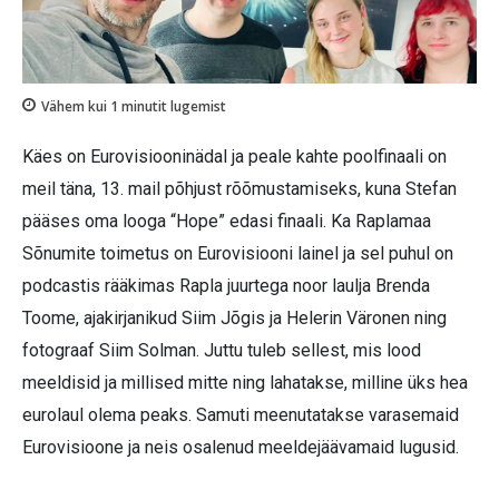
Vähem kui 1
minutit lugemist
Käes on Eurovisiooninädal ja peale kahte poolfinaali on
meil täna, 13. mail põhjust rõõmustamiseks, kuna Stefan
pääses oma looga “Hope” edasi finaali. Ka Raplamaa
Sõnumite toimetus on Eurovisiooni lainel ja sel puhul on
podcastis rääkimas Rapla juurtega noor laulja Brenda
Toome, ajakirjanikud Siim Jõgis ja Helerin Väronen ning
fotograaf Siim Solman. Juttu tuleb sellest, mis lood
meeldisid ja millised mitte ning lahatakse, milline üks hea
eurolaul olema peaks. Samuti meenutatakse varasemaid
Eurovisioone ja neis osalenud meeldejäävamaid lugusid.