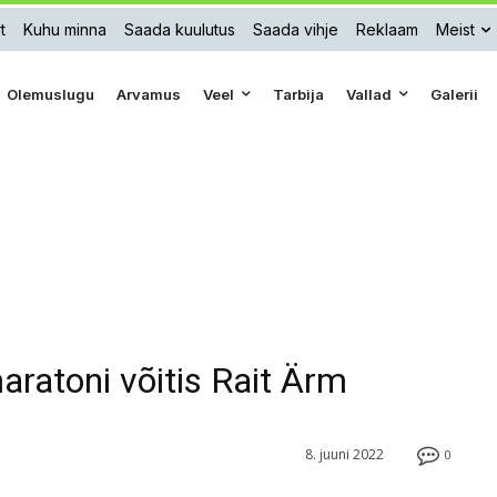
t
Kuhu minna
Saada kuulutus
Saada vihje
Reklaam
Meist
Olemuslugu
Arvamus
Veel
Tarbija
Vallad
Galerii
ratoni võitis Rait Ärm
8. juuni 2022
0