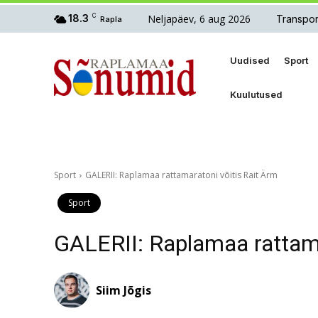
Neljapäev, 6 aug 2026
18.3
C
Transpor
Rapla
Uudised
Sport
Kuulutused
Sport
GALERII: Raplamaa rattamaratoni võitis Rait Ärm
Sport
GALERII: Raplamaa rattama
Siim Jõgis