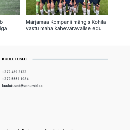
ib
Märjamaa Kompanii mängis Kohila
iiga
vastu maha kaheväravalise edu