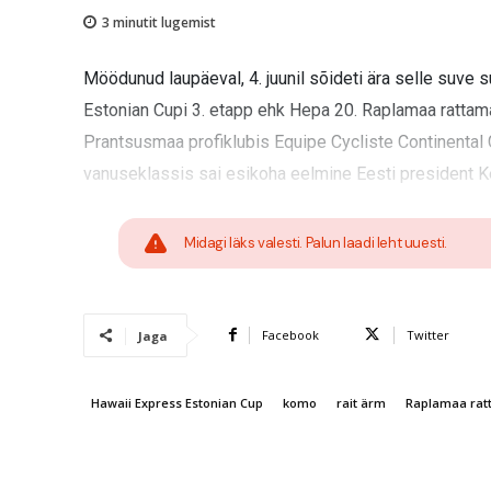
3
minutit lugemist
Möödunud laupäeval, 4. juunil sõideti ära selle suve
Estonian Cupi 3. etapp ehk Hepa 20. Raplamaa rattama
Prantsusmaa profiklubis Equipe Cycliste Continental 
vanuseklassis sai esikoha eelmine Eesti president Ker
Midagi läks valesti. Palun laadi leht uuesti.
Facebook
Twitter
Jaga
Hawaii Express Estonian Cup
komo
rait ärm
Raplamaa rat