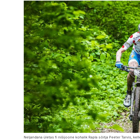
Neljandana ületas fi nišijoone kohalik Rapla sõitja Peeter Tarvis, kel