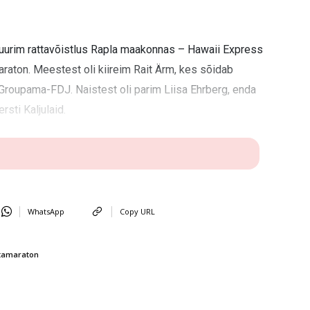
 suurim rattavõistlus Rapla maakonnas – Hawaii Express
raton. Meestest oli kiireim Rait Ärm, kes sõidab
Groupama-FDJ. Naistest oli parim Liisa Ehrberg, enda
sti Kaljulaid.
WhatsApp
Copy URL
tamaraton