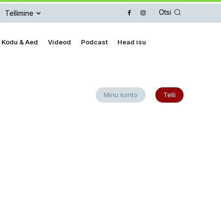
Otsi
Tellimine
Kodu & Aed
Videod
Podcast
Head isu
Minu konto
Telli