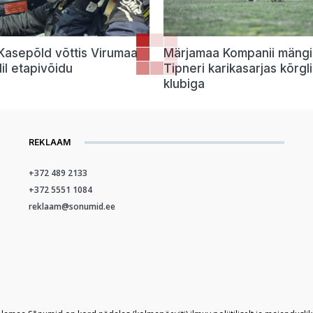
Kasepõld võttis Virumaa
Märjamaa Kompanii mäng
lil etapivõidu
Tipneri karikasarjas kõrgl
klubiga