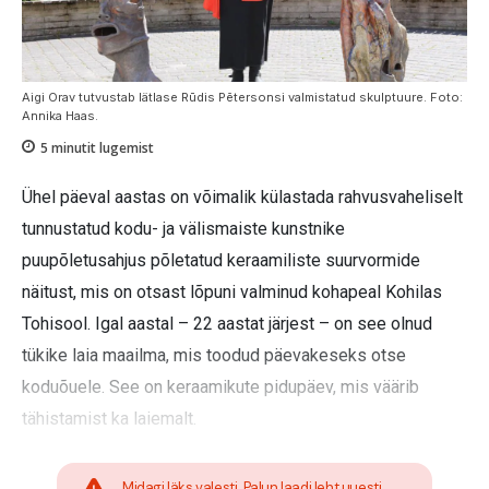
Aigi Orav tutvustab lätlase Rūdis Pētersonsi valmistatud skulptuure. Foto:
Annika Haas.
5
minutit lugemist
Ühel päeval aastas on võimalik külastada rahvusvaheliselt
tunnustatud kodu- ja välismaiste kunstnike
puupõletusahjus põletatud keraamiliste suurvormide
näitust, mis on otsast lõpuni valminud kohapeal Kohilas
Tohisool. Igal aastal – 22 aastat järjest – on see olnud
tükike laia maailma, mis toodud päevakeseks otse
koduõuele. See on keraamikute pidupäev, mis väärib
tähistamist ka laiemalt.
Midagi läks valesti. Palun laadi leht uuesti.