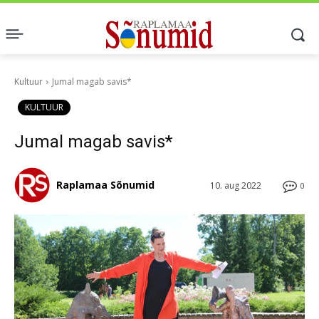
Kultuur
Jumal magab savis*
KULTUUR
Jumal magab savis*
Raplamaa Sõnumid
10. aug 2022
0