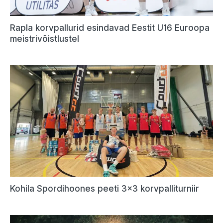
Rapla korvpallurid esindavad Eestit U16 Euroopa
meistrivõistlustel
Kohila Spordihoones peeti 3×3 korvpalliturniir