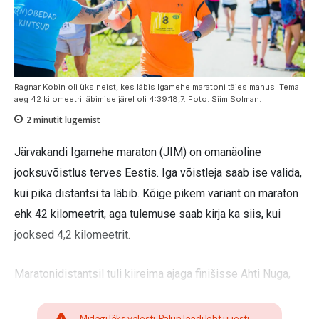
Ragnar Kobin oli üks neist, kes läbis Igamehe maratoni täies mahus. Tema
aeg 42 kilomeetri läbimise järel oli 4:39:18,7. Foto: Siim Solman.
2
minutit lugemist
Järvakandi Igamehe maraton (JIM) on omanäoline
jooksuvõistlus terves Eestis. Iga võistleja saab ise valida,
kui pika distantsi ta läbib. Kõige pikem variant on maraton
ehk 42 kilomeetrit, aga tulemuse saab kirja ka siis, kui
jooksed 4,2 kilomeetrit.
Maratonidistantsil tuli kiireima ajaga finišisse Ahti Nuga,
Midagi läks valesti. Palun laadi leht uuesti.