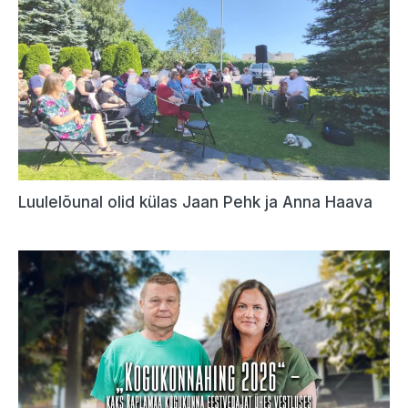
Luulelõunal olid külas Jaan Pehk ja Anna Haava