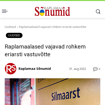
Uudised
Raplamaalased vajavad rohkem eriarsti vastuvõtte
UUDISED
Raplamaalased vajavad rohkem
eriarsti vastuvõtte
Raplamaa Sõnumid
31. aug 2022
0