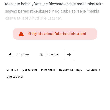
teenuste kohta. „Detailse ülevaate endale analüüsimiseks
saavad perearstikeskused, haigla juba sai selle,” rääkis
küsitluse läbi viinud Ülle Laasner.
Midagi läks valesti. Palun laadi leht uuesti.
Facebook
Twitter
eriarstid
perearstid
Pille Mukk
Raplamaa haigla
tervishoid
Ülle Laasner