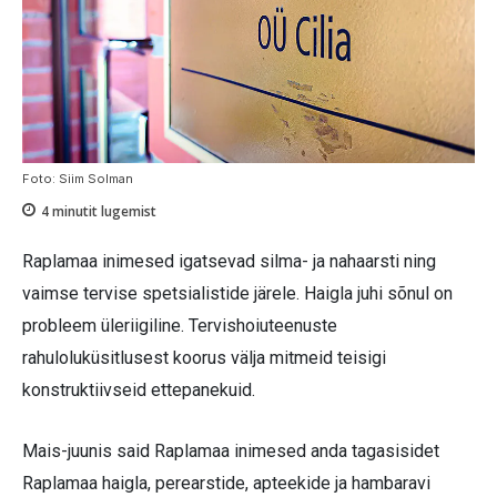
Foto: Siim Solman
4
minutit lugemist
Raplamaa inimesed igatsevad silma- ja nahaarsti ning
vaimse tervise spetsialistide järele. Haigla juhi sõnul on
probleem üleriigiline. Tervishoiuteenuste
rahuloluküsitlusest koorus välja mitmeid teisigi
konstruktiivseid ettepanekuid.
Mais-juunis said Raplamaa inimesed anda tagasisidet
Raplamaa haigla, perearstide, apteekide ja hambaravi