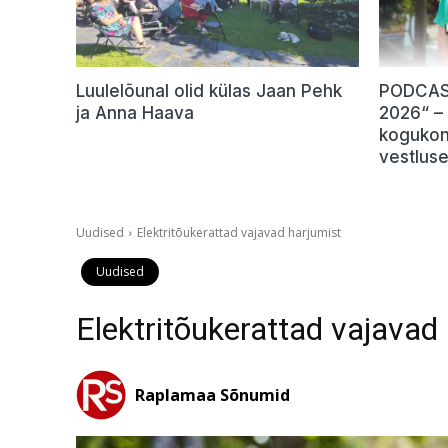
Luulelõunal olid külas Jaan Pehk
PODCAST
ja Anna Haava
2026“ –
kogukon
vestlus