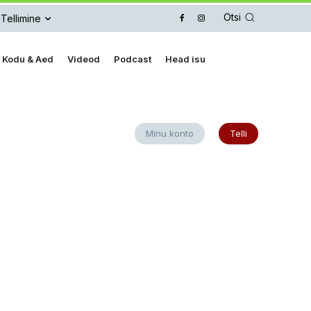
Otsi
Tellimine
Kodu & Aed
Videod
Podcast
Head isu
Minu konto
Telli