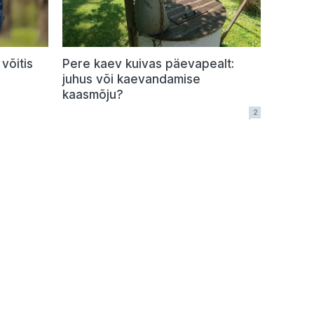
võitis
Pere kaev kuivas päevapealt:
juhus või kaevandamise
kaasmõju?
2