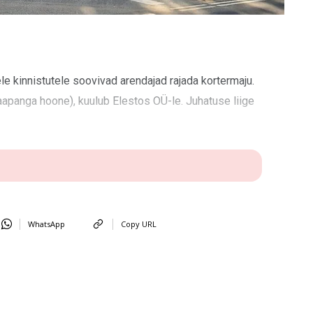
le kinnistutele soovivad arendajad rajada kortermaju.
aapanga hoone), kuulub Elestos OÜ-le. Juhatuse liige
WhatsApp
Copy URL