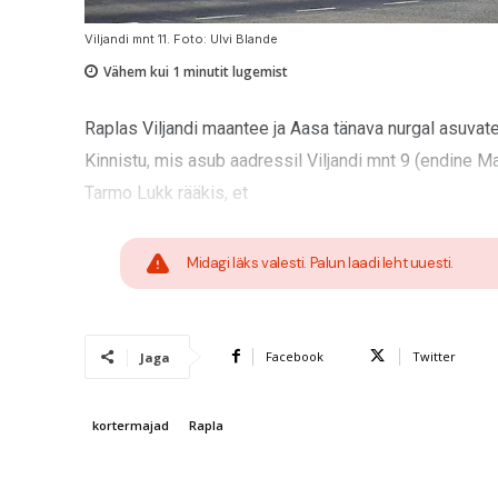
Viljandi mnt 11. Foto: Ulvi Blande
Vähem kui 1
minutit lugemist
Raplas Viljandi maantee ja Aasa tänava nurgal asuvate
Kinnistu, mis asub aadressil Viljandi mnt 9 (endine M
Tarmo Lukk rääkis, et
Midagi läks valesti. Palun laadi leht uuesti.
Facebook
Twitter
Jaga
kortermajad
Rapla