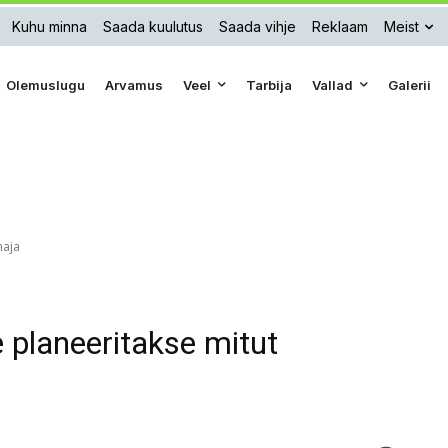
Kuhu minna
Saada kuulutus
Saada vihje
Reklaam
Meist
Olemuslugu
Arvamus
Veel
Tarbija
Vallad
Galerii
maja
 planeeritakse mitut