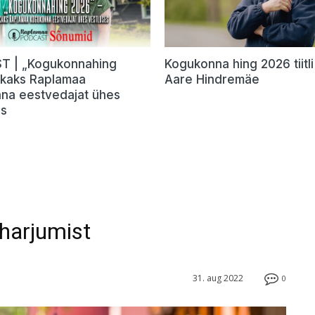
 | „Kogukonnahing
Kogukonna hing 2026 tiitli 
 kaks Raplamaa
Aare Hindremäe
na eestvedajat ühes
es