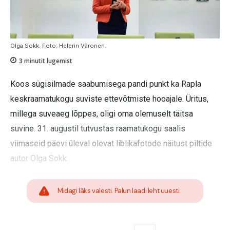
Olga Sokk. Foto: Helerin Väronen.
3
minutit lugemist
Koos sügisilmade saabumisega pandi punkt ka Rapla
keskraamatukogu suviste ettevõtmiste hooajale. Üritus,
millega suveaeg lõppes, oligi oma olemuselt täitsa
suvine. 31. augustil tutvustas raamatukogu saalis
viimaseid päevi üleval olevat liblikafotode näitust piltide
autor Olga Sokk.
Midagi läks valesti. Palun laadi leht uuesti.