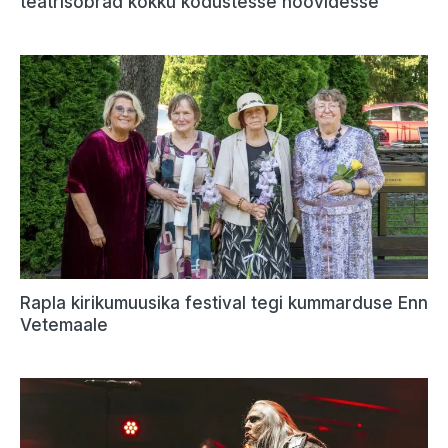
teatrisõbrad kokku kodustesse hoovidesse
Rapla kirikumuusika festival tegi kummarduse Enn
Vetemaale