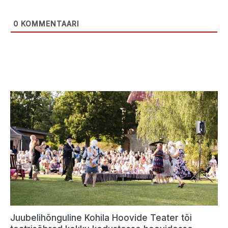
0
KOMMENTAARI
Juubelihõnguline Kohila Hoovide Teater tõi