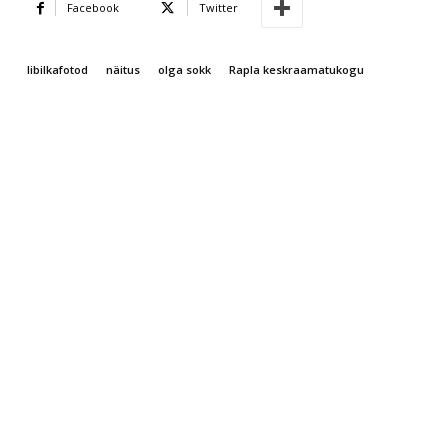
Facebook
Twitter
libilkafotod
näitus
olga sokk
Rapla keskraamatukogu