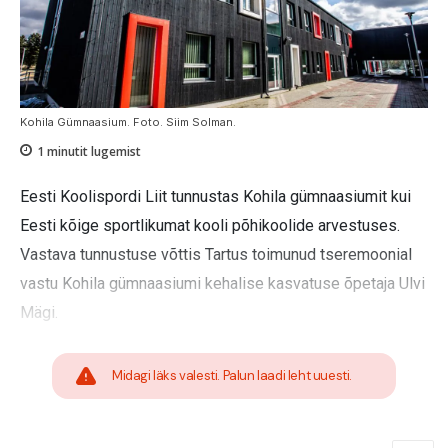
Kohila Gümnaasium. Foto. Siim Solman.
1
minutit lugemist
Eesti Koolispordi Liit tunnustas Kohila gümnaasiumit kui
Eesti kõige sportlikumat kooli põhikoolide arvestuses.
Vastava tunnustuse võttis Tartus toimunud tseremoonial
vastu Kohila gümnaasiumi kehalise kasvatuse õpetaja Ulvi
Mägi.
Midagi läks valesti. Palun laadi leht uuesti.