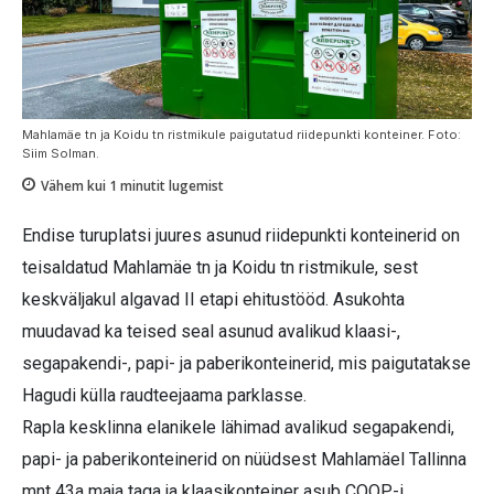
Mahlamäe tn ja Koidu tn ristmikule paigutatud riidepunkti konteiner. Foto:
Siim Solman.
Vähem kui 1
minutit lugemist
Endise turuplatsi juures asunud riidepunkti konteinerid on
teisaldatud Mahlamäe tn ja Koidu tn ristmikule, sest
keskväljakul algavad II etapi ehitustööd. Asukohta
muudavad ka teised seal asunud avalikud klaasi-,
segapakendi-, papi- ja paberikonteinerid, mis paigutatakse
Hagudi külla raudteejaama parklasse.
Rapla kesklinna elanikele lähimad avalikud segapakendi,
papi- ja paberikonteinerid on nüüdsest Mahlamäel Tallinna
mnt 43a maja taga ja klaasikonteiner asub COOP-i