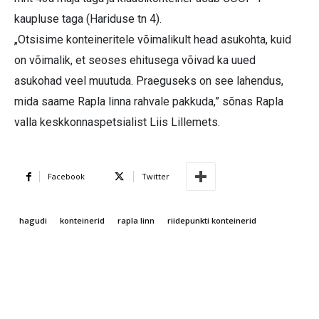
kaupluse taga (Hariduse tn 4).
„Otsisime konteineritele võimalikult head asukohta, kuid
on võimalik, et seoses ehitusega võivad ka uued
asukohad veel muutuda. Praeguseks on see lahendus,
mida saame Rapla linna rahvale pakkuda,” sõnas Rapla
valla keskkonnaspetsialist Liis Lillemets.
Facebook
Twitter
hagudi
konteinerid
rapla linn
riidepunkti konteinerid