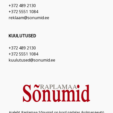
+372 489 2130
+372 5551 1084
reklaam@sonumid.ee
KUULUTUSED
+372 489 2130
+372 5551 1084
kuulutused@sonumid.ee
Ajaleht Raplamaa Sõnumid on kord nädalas (kolmapäeviti)