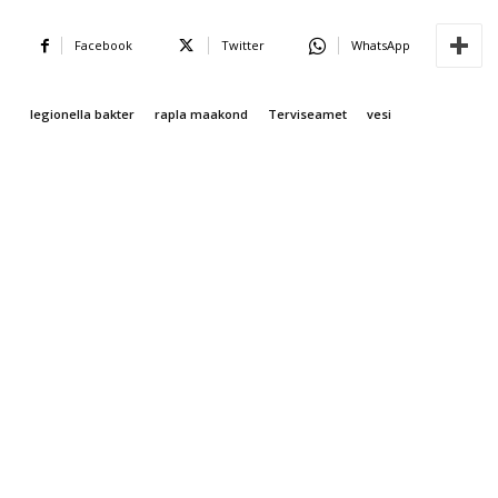
Facebook
Twitter
WhatsApp
legionella bakter
rapla maakond
Terviseamet
vesi