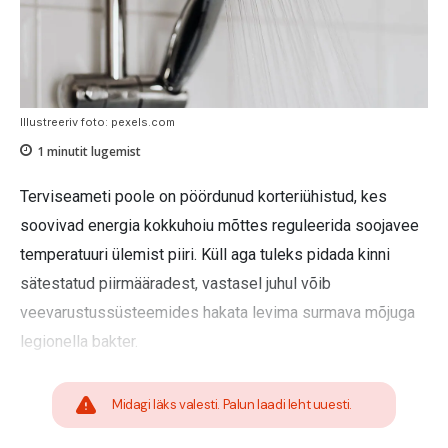
Illustreeriv foto: pexels.com
1
minutit lugemist
Terviseameti poole on pöördunud korteriühistud, kes
soovivad energia kokkuhoiu mõttes reguleerida soojavee
temperatuuri ülemist piiri. Küll aga tuleks pidada kinni
sätestatud piirmääradest, vastasel juhul võib
veevarustussüsteemides hakata levima surmava mõjuga
legionella bakter.
Midagi läks valesti. Palun laadi leht uuesti.