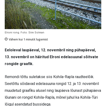
Elroni rong. Foto: Siim Solman
Vähem kui 1
minutit lugemist
Eeloleval laupäeval, 12. novembril ning pühapäeval,
13. novembril on häiritud Elroni edelasuunal sõitvate
rongide graafik.
Remondi tõttu suletakse siis Kohila-Rapla raudteelõik.
Seetõttu sõidavad edelasuuna rongid 12. ja 13. novembril
muudetud graafiku alusel ning laupäeva lõunast pühapäeva
lõunani on rongid Kohila-Rapla, mõnel juhul ka Kohila-Türi
lõigul asendatud bussidega.