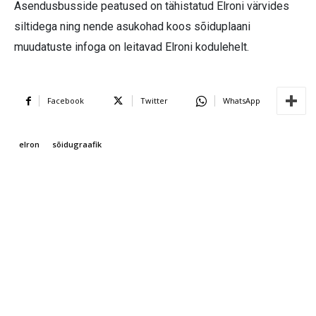
Asendusbusside peatused on tähistatud Elroni värvides
siltidega ning nende asukohad koos sõiduplaani
muudatuste infoga on leitavad Elroni kodulehelt.
Facebook
Twitter
WhatsApp
elron
sõidugraafik