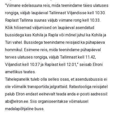
“Viimane edelasuuna reis, mida teenindame täies ulatuses
rongiga, väljub laupäeval Tallinnast Viljandisse kell 10.30.
Raplast Tallinna suunas väljub viimane rong kell 10.33.
Kõik hilisemad väljumised on laupäeval asendatud
bussidega kas Kohila ja Rapla või mõnel juhul ka Kohila ja
Türi vahel. Bussidega teenindame reisijaid ka pühapäeva
hommikul. Esimene reis, mida teenindame pühapäeval
terves ulatuses rongiga, väljub Tallinnast kell 11.42,
Viljandist kell 10.37 ja Raplast kell 12.01,” seisab Elroni
ametlikus teates.
Tähelepanelik tuleb olla selles osas, et asendusbussis ei
ole võimalik transportida jalgrattaid. Ratastooliga reisijatel
palub Elron endast eelnevalt teada anda e-posti aadressil:
abi@elron.ee
. Siis organiseeritakse võimalusel
madalapõhjaline buss.