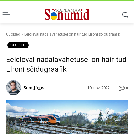
Uudised
Eeloleval nädalavahetusel on häiritud Elroni sõidugraafik
UUDISED
Eeloleval nädalavahetusel on häiritud
Elroni sõidugraafik
Siim Jõgis
10. nov. 2022
0