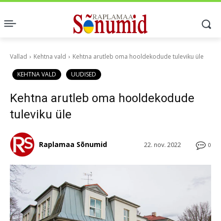
Vallad
Kehtna vald
Kehtna arutleb oma hooldekodude tuleviku üle
KEHTNA VALD
UUDISED
Kehtna arutleb oma hooldekodude
tuleviku üle
Raplamaa Sõnumid
22. nov. 2022
0