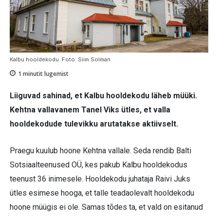
Kalbu hooldekodu. Foto: Siim Solman
1
minutit lugemist
Liiguvad sahinad, et Kalbu hooldekodu läheb müüki.
Kehtna vallavanem Tanel Viks ütles, et valla
hooldekodude tulevikku arutatakse aktiivselt.
Praegu kuulub hoone Kehtna vallale. Seda rendib Balti
Sotsiaalteenused OÜ, kes pakub Kalbu hooldekodus
teenust 36 inimesele. Hooldekodu juhataja Raivi Juks
ütles esimese hooga, et talle teadaolevalt hooldekodu
hoone müügis ei ole. Samas tõdes ta, et vald on esitanud