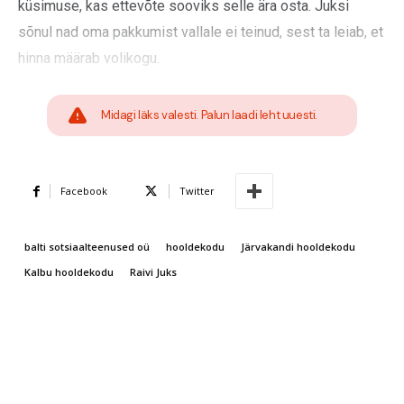
küsimuse, kas ettevõte sooviks selle ära osta. Juksi
sõnul nad oma pakkumist vallale ei teinud, sest ta leiab, et
hinna määrab volikogu.
Midagi läks valesti. Palun laadi leht uuesti.
Facebook
Twitter
balti sotsiaalteenused oü
hooldekodu
Järvakandi hooldekodu
Kalbu hooldekodu
Raivi Juks