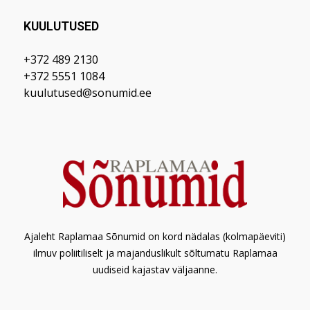
KUULUTUSED
+372 489 2130
+372 5551 1084
kuulutused@sonumid.ee
Ajaleht Raplamaa Sõnumid on kord nädalas (kolmapäeviti)
ilmuv poliitiliselt ja majanduslikult sõltumatu Raplamaa
uudiseid kajastav väljaanne.