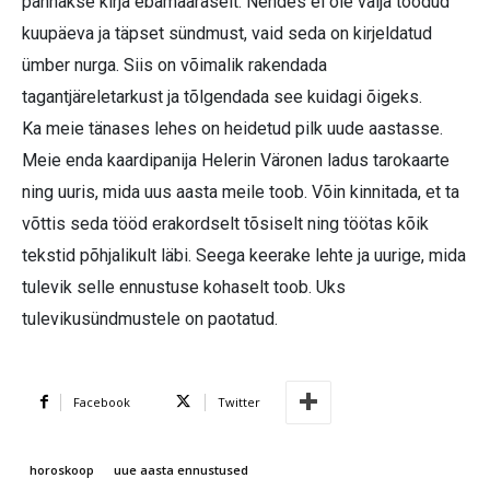
pannakse kirja ebamääraselt. Nendes ei ole välja toodud
kuupäeva ja täpset sündmust, vaid seda on kirjeldatud
ümber nurga. Siis on võimalik rakendada
tagantjäreletarkust ja tõlgendada see kuidagi õigeks.
Ka meie tänases lehes on heidetud pilk uude aastasse.
Meie enda kaardipanija Helerin Väronen ladus tarokaarte
ning uuris, mida uus aasta meile toob. Võin kinnitada, et ta
võttis seda tööd erakordselt tõsiselt ning töötas kõik
tekstid põhjalikult läbi. Seega keerake lehte ja uurige, mida
tulevik selle ennustuse kohaselt toob. Uks
tulevikusündmustele on paotatud.
Facebook
Twitter
horoskoop
uue aasta ennustused