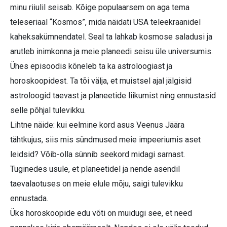
minu riiulil seisab. Kõige populaarsem on aga tema
teleseriaal “Kosmos”, mida näidati USA teleekraanidel
kaheksakümnendatel. Seal ta lahkab kosmose saladusi ja
arutleb inimkonna ja meie planeedi seisu üle universumis.
Ühes episoodis kõneleb ta ka astroloogiast ja
horoskoopidest. Ta tõi välja, et muistsel ajal jälgisid
astroloogid taevast ja planeetide liikumist ning ennustasid
selle põhjal tulevikku.
Lihtne näide: kui eelmine kord asus Veenus Jäära
tähtkujus, siis mis sündmused meie impeeriumis aset
leidsid? Võib-olla sünnib seekord midagi sarnast.
Tuginedes usule, et planeetidel ja nende asendil
taevalaotuses on meie elule mõju, saigi tulevikku
ennustada.
Üks horoskoopide edu võti on muidugi see, et need