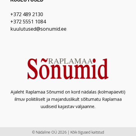
+372 489 2130
+372 5551 1084
kuulutused@sonumid.ee
Ajaleht Raplamaa Sõnumid on kord nädalas (kolmapäeviti)
ilmuv poliitiliselt ja majanduslikult sõltumatu Raplamaa
uudiseid kajastav väljaanne.
© Nädaline OÜ 2026 | Kõik õigused kaitstud