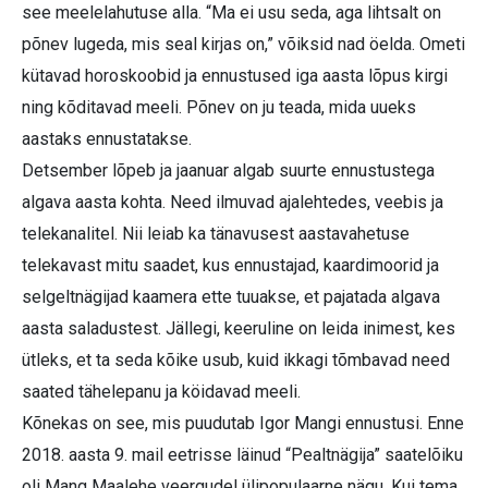
see meelelahutuse alla. “Ma ei usu seda, aga lihtsalt on
põnev lugeda, mis seal kirjas on,” võiksid nad öelda. Ometi
kütavad horoskoobid ja ennustused iga aasta lõpus kirgi
ning kõditavad meeli. Põnev on ju teada, mida uueks
aastaks ennustatakse.
Detsember lõpeb ja jaanuar algab suurte ennustustega
algava aasta kohta. Need ilmuvad ajalehtedes, veebis ja
telekanalitel. Nii leiab ka tänavusest aastavahetuse
telekavast mitu saadet, kus ennustajad, kaardimoorid ja
selgeltnägijad kaamera ette tuuakse, et pajatada algava
aasta saladustest. Jällegi, keeruline on leida inimest, kes
ütleks, et ta seda kõike usub, kuid ikkagi tõmbavad need
saated tähelepanu ja köidavad meeli.
Kõnekas on see, mis puudutab Igor Mangi ennustusi. Enne
2018. aasta 9. mail eetrisse läinud “Pealtnägija” saatelõiku
oli Mang Maalehe veergudel ülipopulaarne nägu. Kui tema