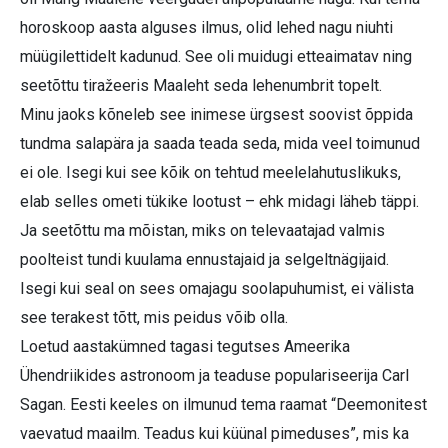
horoskoop aasta alguses ilmus, olid lehed nagu niuhti
müügilettidelt kadunud. See oli muidugi etteaimatav ning
seetõttu tiražeeris Maaleht seda lehenumbrit topelt.
Minu jaoks kõneleb see inimese ürgsest soovist õppida
tundma salapära ja saada teada seda, mida veel toimunud
ei ole. Isegi kui see kõik on tehtud meelelahutuslikuks,
elab selles ometi tükike lootust – ehk midagi läheb täppi.
Ja seetõttu ma mõistan, miks on televaatajad valmis
poolteist tundi kuulama ennustajaid ja selgeltnägijaid.
Isegi kui seal on sees omajagu soolapuhumist, ei välista
see terakest tõtt, mis peidus võib olla.
Loetud aastakümned tagasi tegutses Ameerika
Ühendriikides astronoom ja teaduse populariseerija Carl
Sagan. Eesti keeles on ilmunud tema raamat “Deemonitest
vaevatud maailm. Teadus kui küünal pimeduses”, mis ka