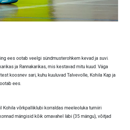
lv ning ees ootab veelgi sündmusterohkem kevad ja suvi.
arikas ja Rannakarikas, mis kestavad mitu kuud. Väga
test koosnev sari, kuhu kuuluvad Talvevolle, Kohila Kap ja
 ootab ees.
 Kohila võrkpalliklubi korraldas meeleoluka turniiri
tkonnad mängisid kõik omavahel läbi (35 mängu), võitjad