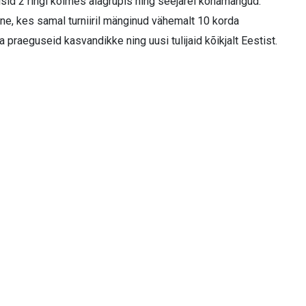
id 2 ringi kolmes alagrupis ning seejärel kohamängud.
ne, kes samal turniiril mänginud vähemalt 10 korda
ja praeguseid kasvandikke ning uusi tulijaid kõikjalt Eestist.