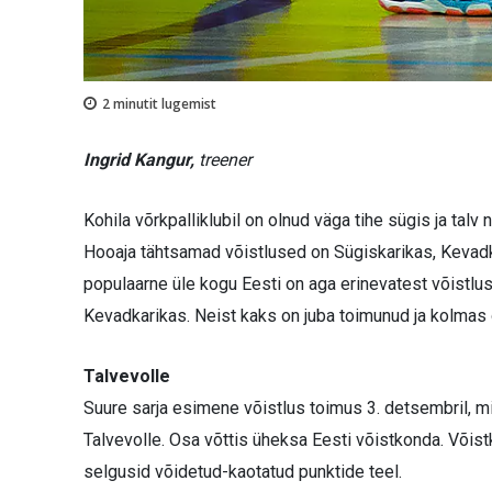
2
minutit lugemist
Ingrid Kangur,
treener
Kohila võrkpalliklubil on olnud väga tihe sügis ja ta
Hooaja tähtsamad võistlused on Sügiskarikas, Kevadk
populaarne üle kogu Eesti on aga erinevatest võistlus
Kevadkarikas. Neist kaks on juba toimunud ja kolmas
Talvevolle
Suure sarja esimene võistlus toimus 3. detsembril, mil
Talvevolle. Osa võttis üheksa Eesti võistkonda. Võis
selgusid võidetud-kaotatud punktide teel.