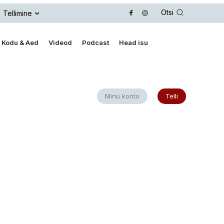
Otsi
Tellimine
Kodu & Aed
Videod
Podcast
Head isu
Minu konto
Telli