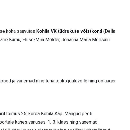
mese koha saavutas
Kohila VK tüdrukute võistkond
(Delia
arie Karhu, Eliise-Miia Mõlder, Johanna Maria Merisalu,
apsed ja vanemad ning teha teoks jõuluvolle ning öölaager.
anuaril toimus 25. korda Kohila Kap. Mängud peeti
g noortele kahes vanuses, 1.-3. klass ning vanemad.