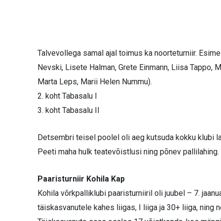
Talvevollega samal ajal toimus ka noorteturniir. Esi
Nevski, Lisete Halman, Grete Einmann, Liisa Tappo, M
Marta Leps, Marii Helen Nummu).
2. koht Tabasalu I
3. koht Tabasalu II
Detsembri teisel poolel oli aeg kutsuda kokku klubi l
Peeti maha hulk teatevõistlusi ning põnev pallilahing.
Paaristurniir Kohila Kap
Kohila võrkpalliklubi paaristurniiril oli juubel – 7. ja
täiskasvanutele kahes liigas, I liiga ja 30+ liiga, nin