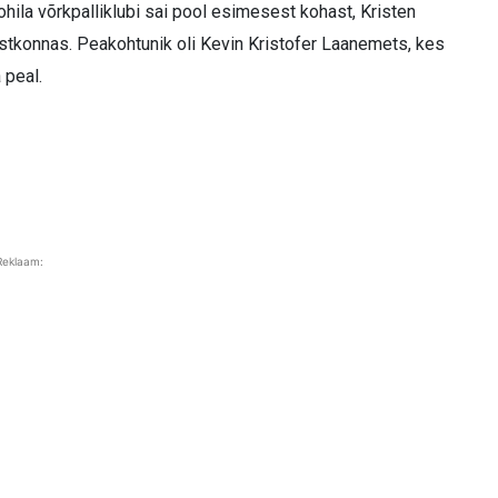
hila võrkpalliklubi sai pool esimesest kohast, Kristen
stkonnas. Peakohtunik oli Kevin Kristofer Laanemets, kes
 peal.
Reklaam: