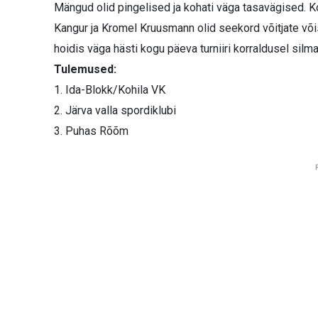
Mängud olid pingelised ja kohati väga tasavägised. Ko
Kangur ja Kromel Kruusmann olid seekord võitjate või
hoidis väga hästi kogu päeva turniiri korraldusel silma
Tulemused:
1. Ida-Blokk/Kohila VK
2. Järva valla spordiklubi
3. Puhas Rõõm