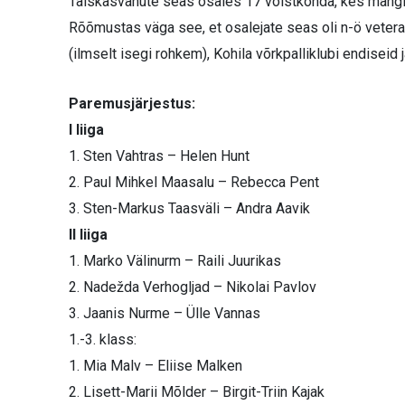
Täiskasvanute seas osales 17 võistkonda, kes mängis
Rõõmustas väga see, et osalejate seas oli n-ö vetera
(ilmselt isegi rohkem), Kohila võrkpalliklubi endiseid 
Paremusjärjestus:
I liiga
1. Sten Vahtras – Helen Hunt
2. Paul Mihkel Maasalu – Rebecca Pent
3. Sten-Markus Taasväli – Andra Aavik
II liiga
1. Marko Välinurm – Raili Juurikas
2. Nadežda Verhogljad – Nikolai Pavlov
3. Jaanis Nurme – Ülle Vannas
1.-3. klass:
1. Mia Malv – Eliise Malken
2. Lisett-Marii Mõlder – Birgit-Triin Kajak