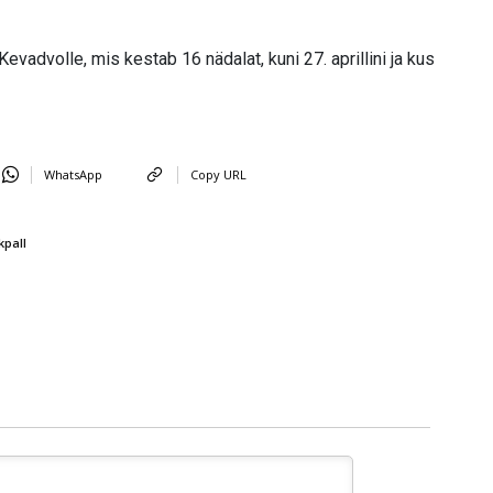
evadvolle, mis kestab 16 nädalat, kuni 27. aprillini ja kus
WhatsApp
Copy URL
kpall