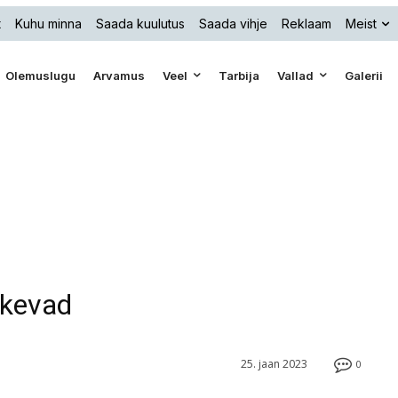
t
Kuhu minna
Saada kuulutus
Saada vihje
Reklaam
Meist
Olemuslugu
Arvamus
Veel
Tarbija
Vallad
Galerii
a kevad
25. jaan 2023
0