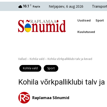
Neljapäev, 6 aug 2026
16.1
C
Transpor
Rapla
Uudised
Sport
Kuulutused
Vallad
Kohila vald
Kohila võrkpalliklubi talv ja kevad
Kohila vald
Sport
Kohila võrkpalliklubi talv j
Raplamaa Sõnumid