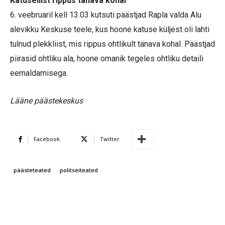
Katuseliist rippus tänava kohal
6. veebruaril kell 13.03 kutsuti päästjad Rapla valda Alu
alevikku Keskuse teele, kus hoone katuse küljest oli lahti
tulnud plekkliist, mis rippus ohtlikult tänava kohal. Päästjad
piirasid ohtliku ala, hoone omanik tegeles ohtliku detaili
eemaldamisega.
Lääne päästekeskus
Facebook
Twitter
päästeteated
politseiteated