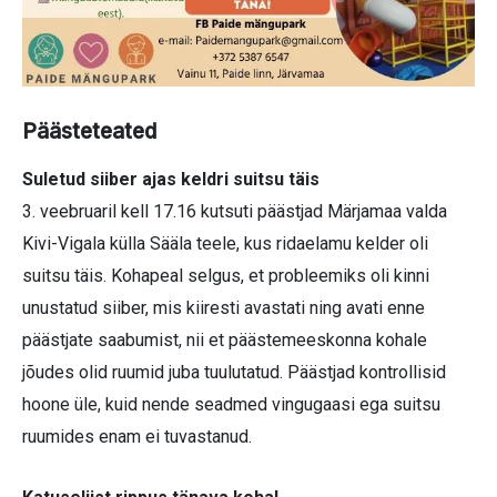
Päästeteated
Suletud siiber ajas keldri suitsu täis
3. veebruaril kell 17.16 kutsuti päästjad Märjamaa valda
Kivi-Vigala külla Sääla teele, kus ridaelamu kelder oli
suitsu täis. Kohapeal selgus, et probleemiks oli kinni
unustatud siiber, mis kiiresti avastati ning avati enne
päästjate saabumist, nii et päästemeeskonna kohale
jõudes olid ruumid juba tuulutatud. Päästjad kontrollisid
hoone üle, kuid nende seadmed vingugaasi ega suitsu
ruumides enam ei tuvastanud.