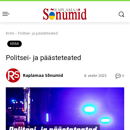
Krimi
Politsei- ja päästeteated
KRIMI
Politsei- ja päästeteated
Raplamaa Sõnumid
8. veebr 2023
0