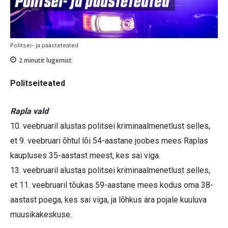
Politsei- ja päästeteated
2
minutit lugemist
Politseiteated
Rapla vald
10. veebruaril alustas politsei kriminaalmenetlust selles,
et 9. veebruari õhtul lõi 54-aastane joobes mees Raplas
kaupluses 35-aastast meest, kes sai viga.
13. veebruaril alustas politsei kriminaalmenetlust selles,
et 11. veebruaril tõukas 59-aastane mees kodus oma 38-
aastast poega, kes sai viga, ja lõhkus ära pojale kuuluva
muusikakeskuse.