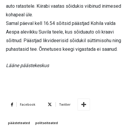
auto ratastele. Kiirabi vaatas sõidukis viibinud inimesed
kohapeal üle.
Samal päeval kell 16.54 sõitsid päästjad Kohila valda
Aespa alevikku Suvila teele, kus sõiduauto oli kraavi
sõitnud. Päästjad likvideerisid sõidukil süttimisohu ning
puhastasid tee. Õnnetuses keegi vigastada ei saanud.
Lääne päästekeskus
Facebook
Twitter
päästeteated
politseiteated