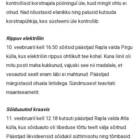
kontrollisid korstnajala pööningul üle, kuid mingit ohtu ei
olnud. Nad nõustasid elanikku ning palusid kutsuda
korstnapühkija, kes süsteemi üle kontrollib.
Rippuv elektriliin
10. veebruaril kell 16.50 sõitsid päästjad Rapla valda Pirgu
külla, kus elektriliin rippus ohtlikult tee kohal. Kuna liinil oli
mitu posti maha kukkunud, vajuski see nii madalale, et
veoautod sealt enam läbi ei mahtunud. Päästjad
märgistasid ohuala lintidega. Sündmusest teavitati
maanteeametit.
Sõiduautod kraavis
11. veebruaril kell 12.18 kutsuti päästjad Rapla valda Atla
külla, kus sõiduauto oli libeduse tõttu teelt välja sõitnud.
Päästjad likvideerisid sõidukil süttimisohu ning tõmbasid