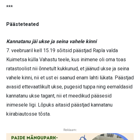
***
Päästeteated
Kannatanu jäi ukse ja seina vahele kinni
7. veebruaril kell 15.19 sõitsid päästjad Rapla valda
Kuimetsa külla Vahastu teele, kus inimene oli oma toas
ratastoolist nii õnnetult kukkunud, et jäänud ukse ja seina
vahele kinni, nii et ust ei saanud enam lahti lükata. Päästjad
avasid ettevaatlikult ukse, pugesid tuppa ning eemaldasid
kannatanu ukse tagant, nii et meedikud pääsesid
inimesele ligi. Lõpuks aitasid päästjad kannatanu
kiirabiautosse tõsta.
Reklaam: