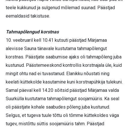
teele kukkunud ja sulgenud mõlemad suunad. Päästjad
eemaldasid takistuse.
Tahmapõlengud korstnas
10. veebruaril kell 10.41 kutsuti päästjad Märjamaa
alevisse Sauna tänavale kustutama tahmapõlengut
korstnas. Päästjate saabumise ajaks oli tahmapõleng juba
kustunud. Päästemeeskond kontrollis korstnajala üle, kuid
mingit ohtu nad ei tuvastanud. Elanikku nõustati ning
keelati küttekolde kasutamine kuni korstnapühkija tulekuni.
Samal päeval kell 14.20 sõitsid päästjad Märjamaa valda
Suurkülla kustutama tahmapõlengut soojamüüris. Ka seal
oli päästjate kohale saabudes põleng juba kustunud.
Selgus, et tugeva tuule tõttu oli tõmme küttekoldes väga
tugev, mistõttu süttis soojamüüris tahm. Päästjad