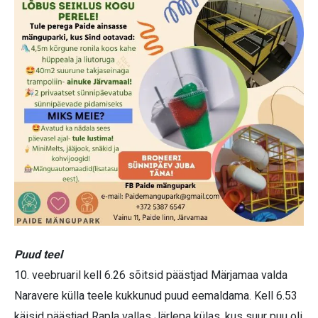
Puud teel
10. veebruaril kell 6.26 sõitsid päästjad Märjamaa valda
Naravere külla teele kukkunud puud eemaldama. Kell 6.53
käisid päästjad Rapla vallas Järlepa külas, kus suur puu oli