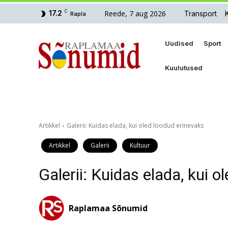
Reede, 7 aug 2026
17.2
C
Transport
Rapla
Uudised
Sport
Kuulutused
Artikkel
Galerii: Kuidas elada, kui oled loodud erinevaks
Artikkel
Galerii
Kultuur
Galerii: Kuidas elada, kui 
Raplamaa Sõnumid