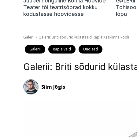
Juubelihõnguline Kohila Hoovide
GALERII 
Teater tõi teatrisõbrad kokku
Tohisoo 
kodustesse hoovidesse
lõpu