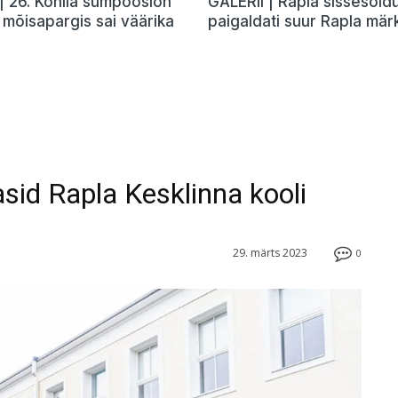
| 26. Kohila sümpoosion
GALERII | Rapla sissesõid
mõisapargis sai väärika
paigaldati suur Rapla mär