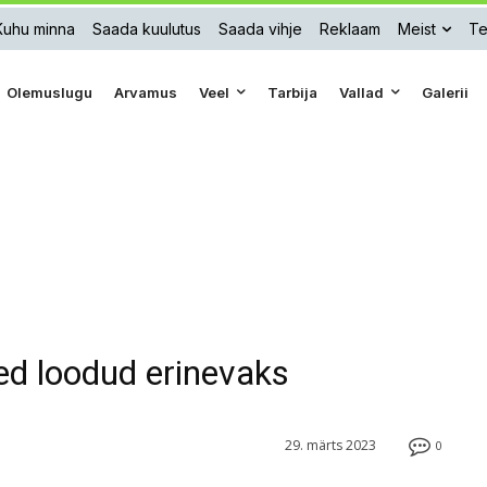
Kuhu minna
Saada kuulutus
Saada vihje
Reklaam
Meist
Te
Olemuslugu
Arvamus
Veel
Tarbija
Vallad
Galerii
oled loodud erinevaks
29. märts 2023
0