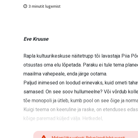
3
minutit lugemist
Eve Kruuse
Rapla kultuurikeskuse näitetrupp tõi lavastaja Piia Põ
otsustas oma elu lõpetada. Paraku ei tule tema planeer
maailma vahepeale, enda järge ootama.
Paljud inimesed on loodud erinevaks, kuid ometi tah
sarnased. On see soov hullumeelne? Või võrdub koll
tõe monopoli ja ütleb, kumb pool on see õige ja norm
Kuigi teema on keeruline ja raske, on etenduses edasi
kõige paremad küljed välja. Hetkedel,
Midagi läks valesti. Palun laadi leht uuesti.