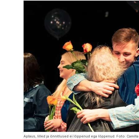
Aplaus, lilled ja õnnitlused ei lõppenud ega lõppenud. Foto: Camill