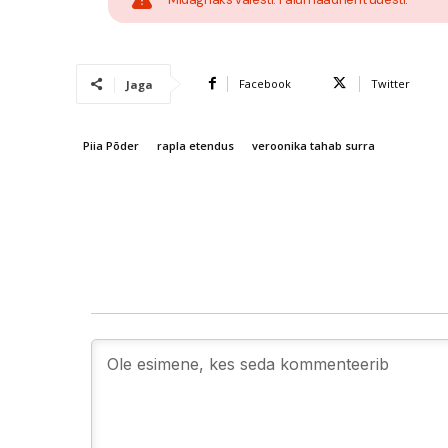
Facebook
Twitter
Jaga
Piia Põder
rapla etendus
veroonika tahab surra