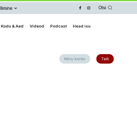
Otsi
llimine
Kodu & Aed
Videod
Podcast
Head isu
Minu konto
Telli