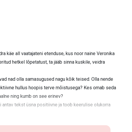
dra käe all vaatajateni etenduse, kus noor naine Veronika
itud hetkel lõpetatust, ta jääb sinna kuskile, veidra
avad nad olla samasugused nagu kõik teised. Olla nende
ektiivne hullus hoopis terve mõistusega? Kes omab seda
aalne ning kumb on see erinev?
 antav tekst üsna positiivne ja toob keerulise olukorra