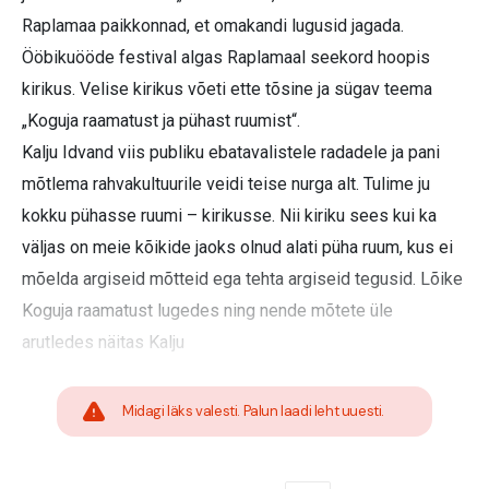
Raplamaa paikkonnad, et omakandi lugusid jagada.
Ööbikuööde festival algas Raplamaal seekord hoopis
kirikus. Velise kirikus võeti ette tõsine ja sügav teema
„Koguja raamatust ja pühast ruumist“.
Kalju Idvand viis publiku ebatavalistele radadele ja pani
mõtlema rahvakultuurile veidi teise nurga alt. Tulime ju
kokku pühasse ruumi – kirikusse. Nii kiriku sees kui ka
väljas on meie kõikide jaoks olnud alati püha ruum, kus ei
mõelda argiseid mõtteid ega tehta argiseid tegusid. Lõike
Koguja raamatust lugedes ning nende mõtete üle
arutledes näitas Kalju
Midagi läks valesti. Palun laadi leht uuesti.