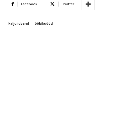
Facebook
Twitter
kalju idvand
ööbikuööd