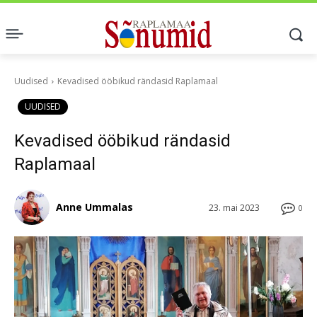
Uudised
Kevadised ööbikud rändasid Raplamaal
UUDISED
Kevadised ööbikud rändasid
Raplamaal
Anne Ummalas
23. mai 2023
0