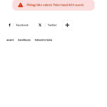
Midagi läks valesti. Palun laadi leht uuesti.
Facebook
Twitter
avarii
koolibuss
tiduvere küla