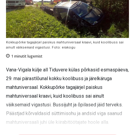
Kokkupõrke tagajärjel paiskus mahtuniversaal kraavi, kuid koolibuss sai
ainult väiksemaid vigastusi. Foto: erakogu
1
minutit lugemist
Vana-Vigala külje all Tiduvere külas põrkasid esmaspäeva,
29. mai pärastlõunal kokku koolibuss ja järelkäruga
mahtuniversaal. Kokkupõrke tagajärjel paiskus
mahtuniversaal kraavi, kuid koolibuss sai ainult
väiksemaid vigastusi. Bussijuht ja õpilased jäid terveks.
Päästjad kõrvaldasid süttimisohu ja andsid viga saanud
mahtuniversaali juhi üle kiirabitöötajate hoole alla.