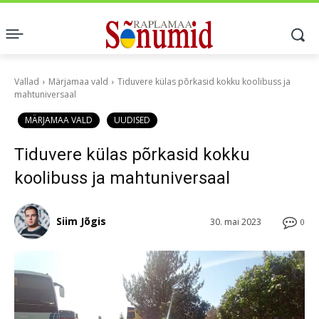
Vallad
Märjamaa vald
Tiduvere külas põrkasid kokku koolibuss ja
mahtuniversaal
MÄRJAMAA VALD
UUDISED
Tiduvere külas põrkasid kokku
koolibuss ja mahtuniversaal
Siim Jõgis
30. mai 2023
0