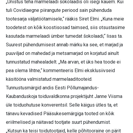
„Unistus teha marmelaadi šokolaadis oli isegi kauem. Kui
tuli Covidiaegne piirangute periood sain pühenduda
tootesarja väljatöötamisele,“ rääkis Siret Elmi. „Kuna meie
toodetest on kõik koostisosad taimsed, siis otsustasime
kasutada marmelaadi ümber tumedat šokolaadi,“ lisas ta.
Suurest pühendumisest annab märku ka see, et marjad ja
puuviljad on mahedad ja metsamarjad on korjatud ainult
tunnustatud mahealadelt. „Ma arvan, et üks hea toode ei
pea olema lihtne,“ kommenteeris Elmi eksklusiivseid
käsitööna valmistatud marmelaaditooteid.
Tunnustusmärgid andis Eesti Põllumajandus-
Kaubanduskoja toiduvaldkonna projektijuht Janne Viisma
üle toiduohutuse konverentsil. Selle käigus ütles ta, et
tänavu kevadised Pääsukesemärgiga tooted on kõik
eriilmelised ja näitavad tootjate suurt pühendumist.
„Kutsun ka teisi toidutootjaid, kelle põhitooraine on pärit