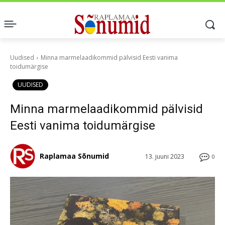
Uudised
Minna marmelaadikommid pälvisid Eesti vanima
toidumärgise
UUDISED
Minna marmelaadikommid pälvisid
Eesti vanima toidumärgise
Raplamaa Sõnumid
13. juuni 2023
0