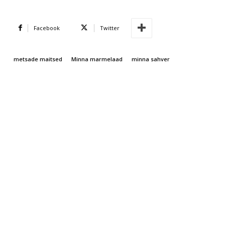
Facebook
Twitter
metsade maitsed
Minna marmelaad
minna sahver