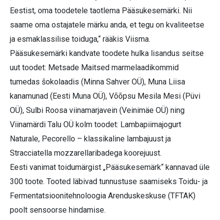
Eestist, oma toodetele taotlema Pääsukesemärki. Nii
saame oma ostajatele märku anda, et tegu on kvaliteetse
ja esmaklassilise toiduga,“ rääkis Viisma.
Pääsukesemärki kandvate toodete hulka lisandus seitse
uut toodet: Metsade Maitsed marmelaadikommid
tumedas šokolaadis (Minna Sahver OÜ), Muna Liisa
kanamunad (Eesti Muna OÜ), Võõpsu Mesila Mesi (Püvi
OÜ), Sulbi Roosa viinamarjavein (Veinimäe OÜ) ning
Viinamärdi Talu OÜ kolm toodet: Lambapiimajogurt
Naturale, Pecorello – klassikaline lambajuust ja
Stracciatella mozzarellaribadega koorejuust.
Eesti vanimat toidumärgist „Pääsukesemärk“ kannavad üle
300 toote. Tooted läbivad tunnustuse saamiseks Toidu- ja
Fermentatsioonitehnoloogia Arenduskeskuse (TFTAK)
poolt sensoorse hindamise.