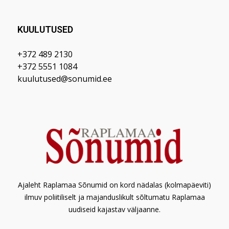
KUULUTUSED
+372 489 2130
+372 5551 1084
kuulutused@sonumid.ee
Ajaleht Raplamaa Sõnumid on kord nädalas (kolmapäeviti)
ilmuv poliitiliselt ja majanduslikult sõltumatu Raplamaa
uudiseid kajastav väljaanne.