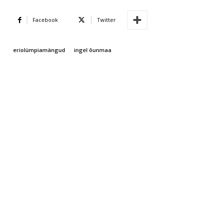
Facebook
Twitter
eriolümpiamängud
ingel õunmaa