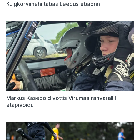
Külgkorvimehi tabas Leedus ebaõnn
Markus Kasepõld võttis Virumaa rahvarallil
etapivõidu