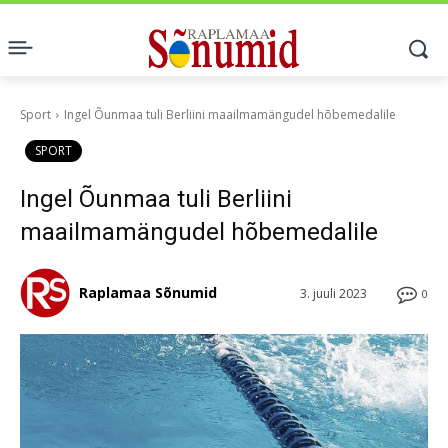
Sport
Ingel Õunmaa tuli Berliini maailmamängudel hõbemedalile
SPORT
Ingel Õunmaa tuli Berliini
maailmamängudel hõbemedalile
Raplamaa Sõnumid
3. juuli 2023
0