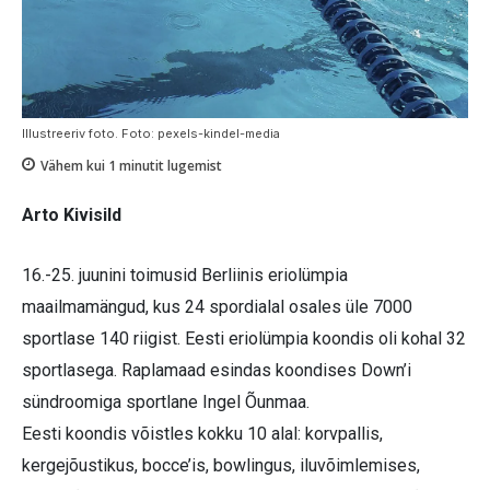
Illustreeriv foto. Foto: pexels-kindel-media
Vähem kui 1
minutit lugemist
Arto Kivisild
16.-25. juunini toimusid Berliinis eriolümpia
maailmamängud, kus 24 spordialal osales üle 7000
sportlase 140 riigist. Eesti eriolümpia koondis oli kohal 32
sportlasega. Raplamaad esindas koondises Down’i
sündroomiga sportlane Ingel Õunmaa.
Eesti koondis võistles kokku 10 alal: korvpallis,
kergejõustikus, bocce’is, bowlingus, iluvõimlemises,