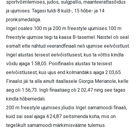
sportvõimlemises, judos, sulgpallis, maanteerattasõidus
ja ujumises. Tagasi tuldi 8 kuld-, 15 hõbe- ja 14
pronksmedaliga.
Ingel osales 100 m ja 200 m freestyle ujumises.100 m
freestyle ujumise tegi ta kaasa B-tasemel. Naistel oli seal
esmalt ette nähtud veerandfinaali neli ujumise eelvõistlust.
Ingel alustas teisest eelvõistlusest, kus ta võttis kindla
võidu ajaga 1.58,05. Poolfinaalis alustas ta teisest
eelvõistlusest, kus ujus end kolmandaks ajaga 2.03,65.
Finaalis jäi ta alla ainult itaallasele Giorgia Merianole, kelle
aeg oli 1.56,73. Ingli finaaliaeg oli 2.02,47 ning see tagas
kindla hõbemedali.
200 m freestyle ujumises jõudis Ingel samamoodi finaali,
kuid sai seal ajaga 4.24,87 seitsmenda koha, mis on
tegelikult samamoodi märkimisväärne tulemus.