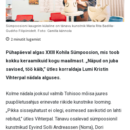
Sümpoosioni kaugeim külaline on tänavu kunstnik Maria Rita Badilla-
Gudiño Filipiinidelt. Foto: Camilla kännola
2
minutit lugemist
Pühapäeval algas XXIII Kohila Sümpoosion, mis toob
kokku keraamikuid kogu maailmast. „Näpud on juba
savised, töö käib,” ütles korraldaja Lumi Kristin
Vihterpal nädala alguses.
Kolme nädala jooksul valmib Tohisoo mõisa juures
puupõletusahjus erinevate riikide kunstnike looming.
„Pikka sissejuhatust ei olegi, esimesed savikotid on lahti
rebitud,” ütles Vihterpal. Tänavu osalevad sümpoosionil
kunstnikud Eyvind Solli Andreassen (Norra), Dori