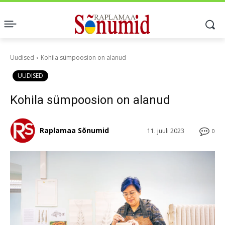
Uudised
Kohila sümpoosion on alanud
UUDISED
Kohila sümpoosion on alanud
Raplamaa Sõnumid
11. juuli 2023
0