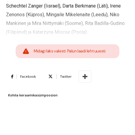
Schechtel Zanger (Iisrael), Darta Berkmane (Läti), Irene
Zenonos (Küpros), Mingaile Mikelenaite (Leedu), Niko
Mankinen ja Mira Niittymäki (Soome), Rita Badilla-Gudino
(Filipiinid) ja Katarzyna Misciur (Poola).
Midagi läks valesti. Palun laadi leht uuesti.
Facebook
Twitter
Kohila keraamikasümpoosion