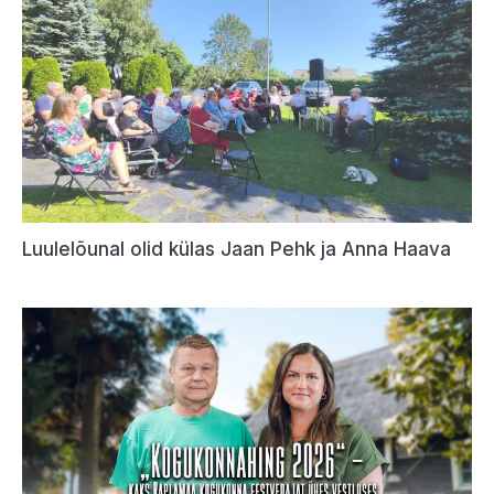
Luulelõunal olid külas Jaan Pehk ja Anna Haava