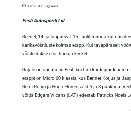
1
minutit lugemist
Eesti Autospordi Liit
Reedel, 14. ja laupäeval, 15. juulil toimub käimasolev
karikavõistluste kolmas etapp. Kui tavapäraselt võõr
võisteldakse seal hooaja keskel.
Rajale on oodata nii Eesti kui Läti kardispordi pare
etappi on Micro 60 klassis, kus Bennet Korjus ja Jasp
Remi Rubin ja Hugo Elmers vaid 5 ja 8 punktiga. Veel
võitja Edgars Vilcans (LAT) edestab Patricks Noels L