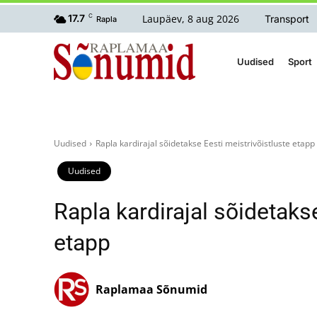
Laupäev, 8 aug 2026
17.7
C
Transport
Rapla
Uudised
Sport
Uudised
Rapla kardirajal sõidetakse Eesti meistrivõistluste etapp
Uudised
Rapla kardirajal sõidetaks
etapp
Raplamaa Sõnumid