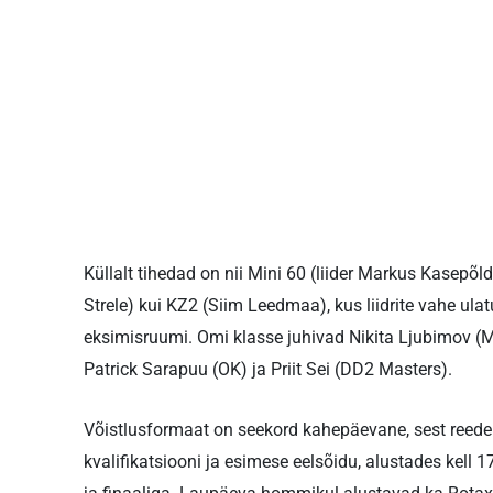
Küllalt tihedad on nii Mini 60 (liider Markus Kasep
Strele) kui KZ2 (Siim Leedmaa), kus liidrite vahe ulat
eksimisruumi. Omi klasse juhivad Nikita Ljubimov (
Patrick Sarapuu (OK) ja Priit Sei (DD2 Masters).
Võistlusformaat on seekord kahepäevane, sest reede õ
kvalifikatsiooni ja esimese eelsõidu, alustades kell 