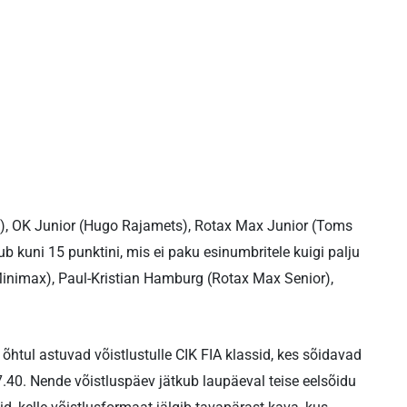
õld), OK Junior (Hugo Rajamets), Rotax Max Junior (Toms
ub kuni 15 punktini, mis ei paku esinumbritele kuigi palju
Minimax), Paul-Kristian Hamburg (Rotax Max Senior),
htul astuvad võistlustulle CIK FIA klassid, kes sõidavad
17.40. Nende võistluspäev jätkub laupäeval teise eelsõidu