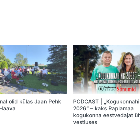
nal olid külas Jaan Pehk
PODCAST | „Kogukonnahi
 Haava
2026“ – kaks Raplamaa
kogukonna eestvedajat ü
vestluses