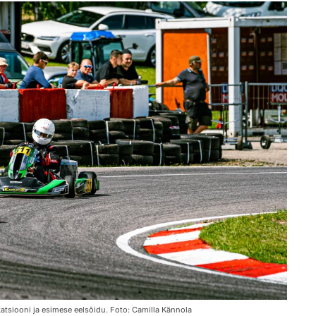
katsiooni ja esimese eelsõidu. Foto: Camilla Kännola