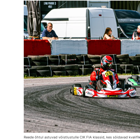
Reede õhtul astuvad võistlustulle CIK FIA klassid, kes sõidavad kvalifi