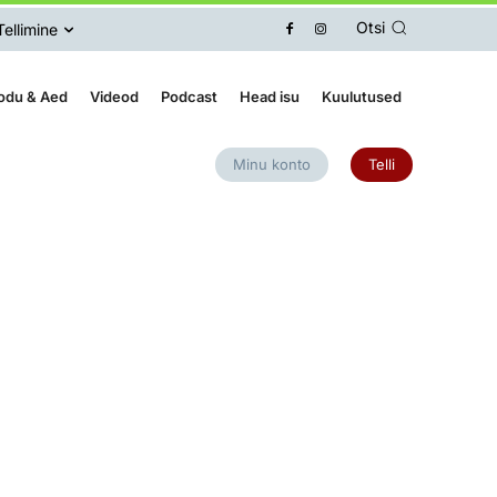
Otsi
Tellimine
odu & Aed
Videod
Podcast
Head isu
Kuulutused
Minu konto
Telli