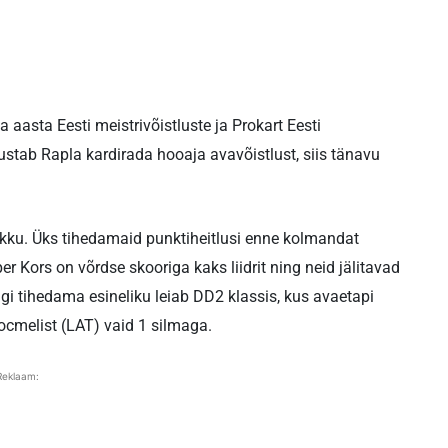
a aasta Eesti meistrivõistluste ja Prokart Eesti
ustab Rapla kardirada hooaja avavõistlust, siis tänavu
mikku. Üks tihedamaid punktiheitlusi enne kolmandat
er Kors on võrdse skooriga kaks liidrit ning neid jälitavad
gi tihedama esineliku leiab DD2 klassis, kus avaetapi
ocmelist (LAT) vaid 1 silmaga.
Reklaam: