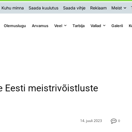
Kuhu minna
Saada kuulutus
Saada vihje
Reklaam
Meist
Olemuslugu
Arvamus
Veel
Tarbija
Vallad
Galerii
K
e Eesti meistrivõistluste
14. juuli 2023
0