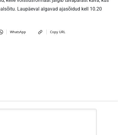
, kelle võistlusformaat jälgib tavapärast kava, kus
alsõitu. Laupäeval algavad ajasõidud kell 10.20
WhatsApp
Copy URL