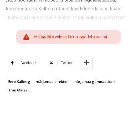
kommenteeris Kalberg otsust kandideerida ning lisas:
„Inimesed andsid mulle märku, et ma võiksin seda teha.”
Midagi läks valesti. Palun laadi leht uuesti.
Facebook
Twitter
Eero Kalberg
märjamaa direktor
märjamaa gümnaasium
Triin Matsalu