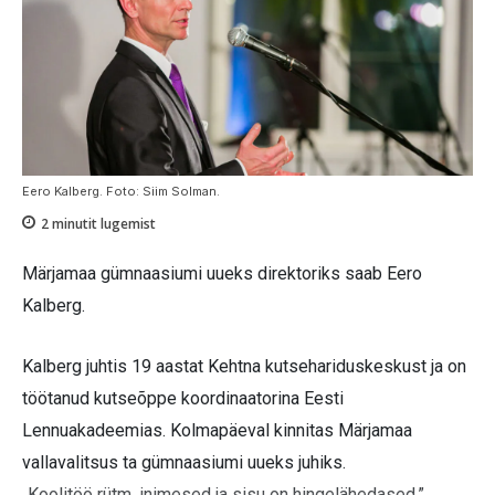
Eero Kalberg. Foto: Siim Solman.
2
minutit lugemist
Märjamaa gümnaasiumi uueks direktoriks saab Eero
Kalberg.
Kalberg juhtis 19 aastat Kehtna kutsehariduskeskust ja on
töötanud kutseõppe koordinaatorina Eesti
Lennuakadeemias. Kolmapäeval kinnitas Märjamaa
vallavalitsus ta gümnaasiumi uueks juhiks.
„Koolitöö rütm, inimesed ja sisu on hingelähedased,”