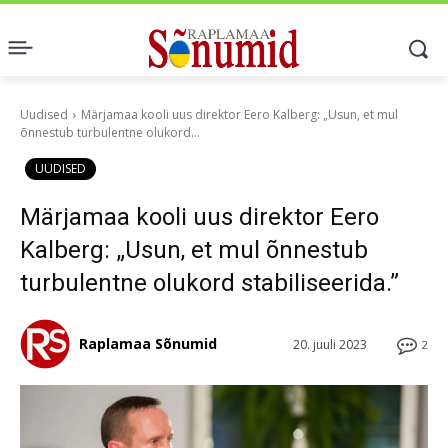
Uudised
Märjamaa kooli uus direktor Eero Kalberg: „Usun, et mul
õnnestub turbulentne olukord...
UUDISED
Märjamaa kooli uus direktor Eero
Kalberg: „Usun, et mul õnnestub
turbulentne olukord stabiliseerida.”
Raplamaa Sõnumid
20. juuli 2023
2