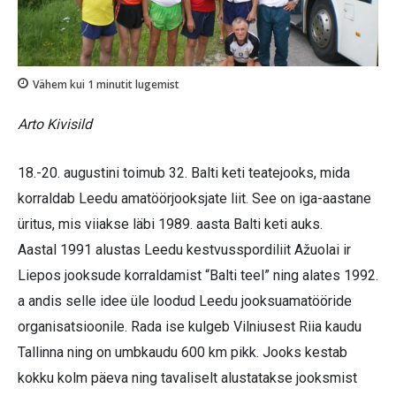
Vähem kui 1
minutit lugemist
Arto Kivisild
18.-20. augustini toimub 32. Balti keti teatejooks, mida
korraldab Leedu amatöörjooksjate liit. See on iga-aastane
üritus, mis viiakse läbi 1989. aasta Balti keti auks.
Aastal 1991 alustas Leedu kestvusspordiliit Ažuolai ir
Liepos jooksude korraldamist “Balti teel” ning alates 1992.
a andis selle idee üle loodud Leedu jooksuamatööride
organisatsioonile. Rada ise kulgeb Vilniusest Riia kaudu
Tallinna ning on umbkaudu 600 km pikk. Jooks kestab
kokku kolm päeva ning tavaliselt alustatakse jooksmist