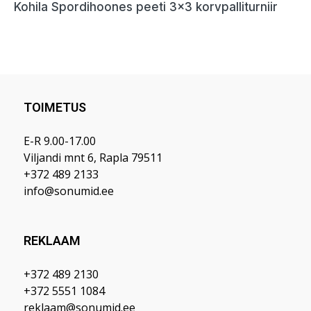
Kohila Spordihoones peeti 3×3 korvpalliturniir