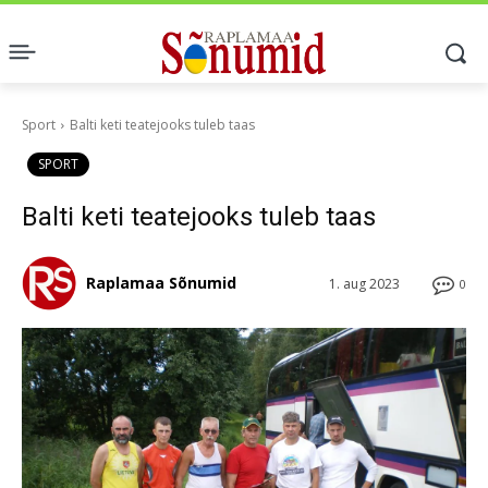
Sport
Balti keti teatejooks tuleb taas
SPORT
Balti keti teatejooks tuleb taas
Raplamaa Sõnumid
1. aug 2023
0