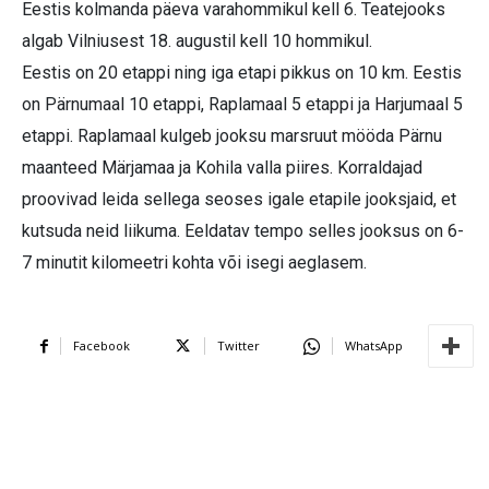
Eestis kolmanda päeva varahommikul kell 6. Teatejooks
algab Vilniusest 18. augustil kell 10 hommikul.
Eestis on 20 etappi ning iga etapi pikkus on 10 km. Eestis
on Pärnumaal 10 etappi, Raplamaal 5 etappi ja Harjumaal 5
etappi. Raplamaal kulgeb jooksu marsruut mööda Pärnu
maanteed Märjamaa ja Kohila valla piires. Korraldajad
proovivad leida sellega seoses igale etapile jooksjaid, et
kutsuda neid liikuma. Eeldatav tempo selles jooksus on 6-
7 minutit kilomeetri kohta või isegi aeglasem.
Facebook
Twitter
WhatsApp