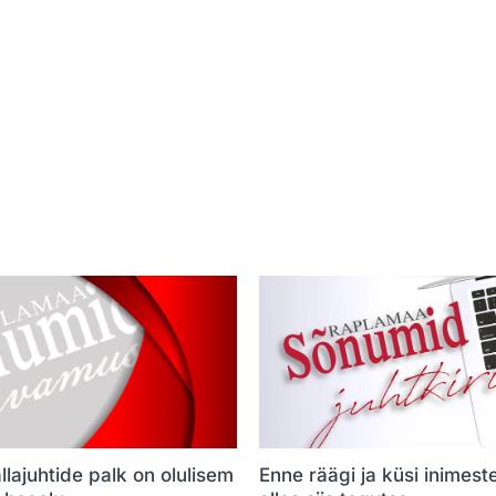
llajuhtide palk on olulisem
Enne räägi ja küsi inimest