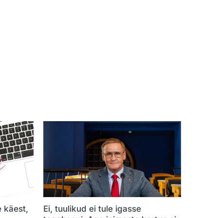
e käest,
Ei, tuulikud ei tule igasse