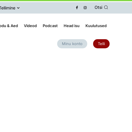
Otsi
Tellimine
odu & Aed
Videod
Podcast
Head isu
Kuulutused
Minu konto
Telli