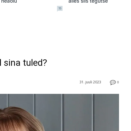
e heaolu
alles siis tegutse
15