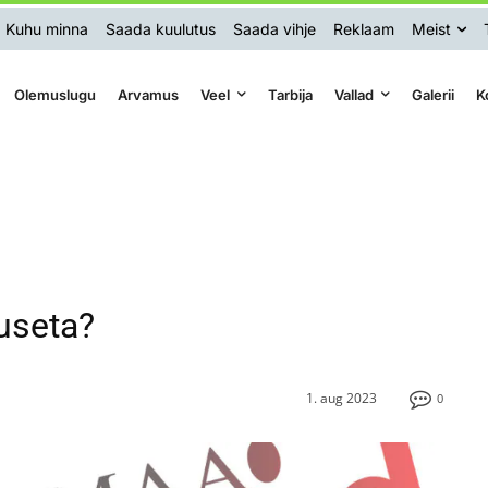
Kuhu minna
Saada kuulutus
Saada vihje
Reklaam
Meist
Olemuslugu
Arvamus
Veel
Tarbija
Vallad
Galerii
K
tuseta?
1. aug 2023
0