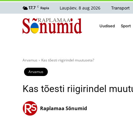
Laupäev, 8 aug 2026
17.7
C
Transport
Rapla
Uudised
Sport
Arvamus
Kas tõesti riigirindel muutuseta?
Arvamus
Kas tõesti riigirindel muu
Raplamaa Sõnumid