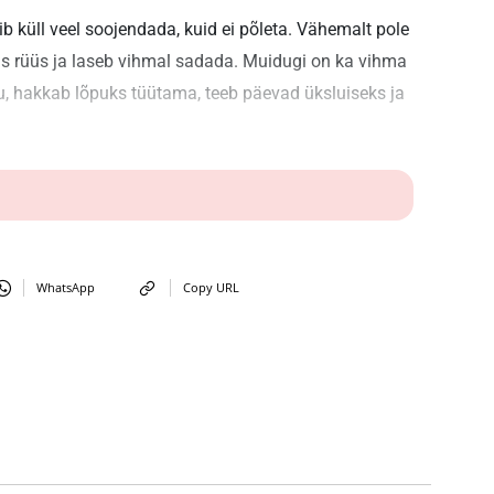
b küll veel soojendada, kuid ei põleta. Vähemalt pole
s rüüs ja laseb vihmal sadada. Muidugi on ka vihma
ju, hakkab lõpuks tüütama, teeb päevad üksluiseks ja
WhatsApp
Copy URL