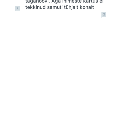
tagahoovi. Aga inimeste kartus ei
tekkinud samuti tühjalt kohalt
7
2