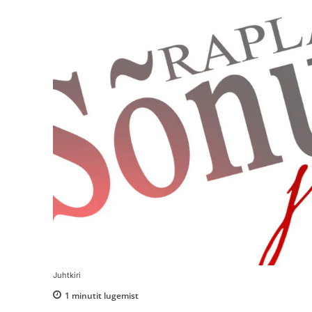
Juhtkiri
1
minutit lugemist