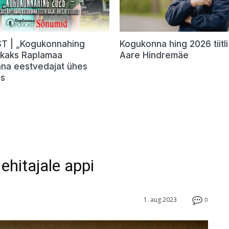
 | „Kogukonnahing
Kogukonna hing 2026 tiitli 
 kaks Raplamaa
Aare Hindremäe
na eestvedajat ühes
es