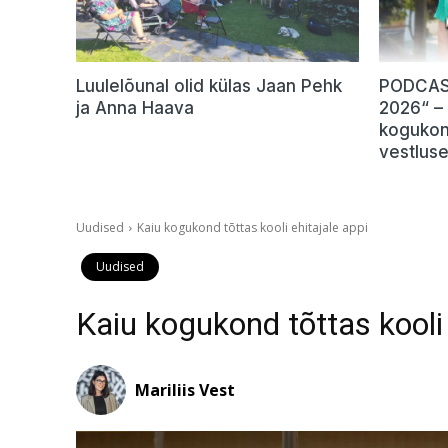
Luulelõunal olid külas Jaan Pehk
PODCAST
ja Anna Haava
2026“ –
kogukon
vestlus