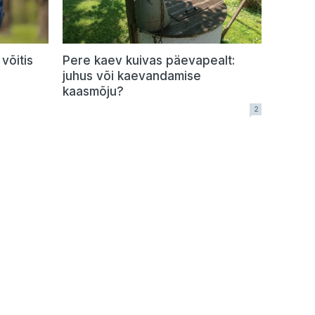
võitis
Pere kaev kuivas päevapealt:
juhus või kaevandamise
kaasmõju?
2