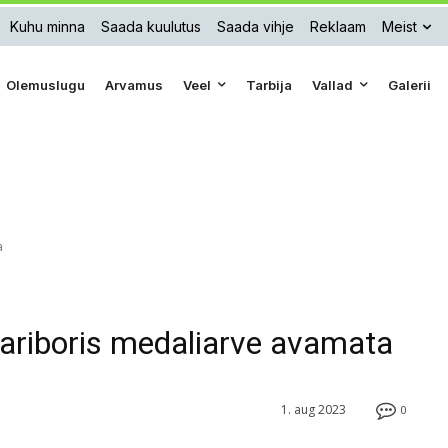
Kuhu minna
Saada kuulutus
Saada vihje
Reklaam
Meist
Olemuslugu
Arvamus
Veel
Tarbija
Vallad
Galerii
a
Mariboris medaliarve avamata
1. aug 2023
0