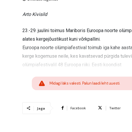
Arto Kivisild
23.-29. juulini toimus Mariboris Euroopa noorte olümpi
alates kergejõustikust kuni võrkpallini.
Euroopa noorte olümpiafestival toimub iga kahe aasta
kerge kogemuse neile, kes kavatsevad pürgida tulev
olümpiafestivalil 48 Euroopa riiki. Eesti koondist
Midagi läks valesti. Palun laadi leht uuesti.
Facebook
Twitter
Jaga