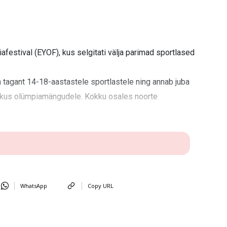
afestival (EYOF), kus selgitati välja parimad sportlased
 tagant 14-18-aastastele sportlastele ning annab juba
ikus olümpiamängudele. Kokku osales noorte
WhatsApp
Copy URL