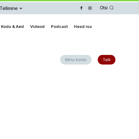
Otsi
Tellimine
Kodu & Aed
Videod
Podcast
Head isu
Minu konto
Telli