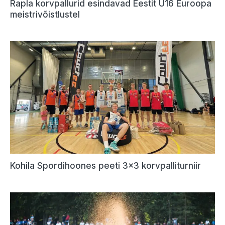
Rapla korvpallurid esindavad Eestit U16 Euroopa
meistrivõistlustel
Kohila Spordihoones peeti 3×3 korvpalliturniir