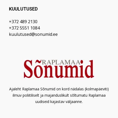
KUULUTUSED
+372 489 2130
+372 5551 1084
kuulutused@sonumid.ee
Ajaleht Raplamaa Sõnumid on kord nädalas (kolmapäeviti)
ilmuv poliitiliselt ja majanduslikult sõltumatu Raplamaa
uudiseid kajastav väljaanne.