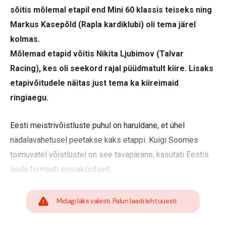
sõitis mõlemal etapil end Mini 60 klassis teiseks ning
Markus Kasepõld (Rapla kardiklubi) oli tema järel
kolmas.
Mõlemad etapid võitis Nikita Ljubimov (Talvar
Racing), kes oli seekord rajal püüdmatult kiire. Lisaks
etapivõitudele näitas just tema ka kiireimaid
ringiaegu.
Eesti meistrivõistluste puhul on haruldane, et ühel
nädalavahetusel peetakse kaks etappi. Kuigi Soomes
toimuvatel võistlustel on see tavapärane, kasutati Eestis
seda formaati esmakordselt.
Midagi läks valesti. Palun laadi leht uuesti.