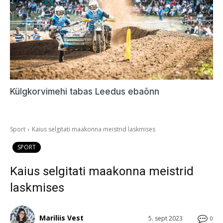
Külgkorvimehi tabas Leedus ebaõnn