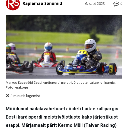
Raplamaa Sõnumid
6. sept 2023
0
Markus Kasepõld Eesti kardispordi meistrivõistlustel Laitse rallipargis.
Foto: erakogu
3
minutit lugemist
Möödunud nädalavahetusel sõideti Laitse rallipargis
Eesti kardispordi meistrivõistluste kaks järjestikust
etappi. Märjamaalt pärit Kermo Müil (Talvar Racing)