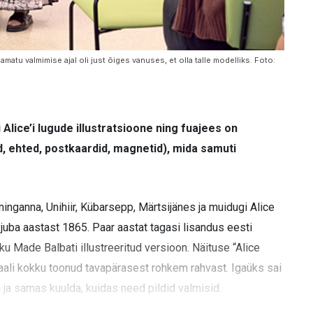
amatu valmimise ajal oli just õiges vanuses, et olla talle modelliks. Foto:
lice’i lugude illustratsioone ning fuajees on
id, ehted, postkaardid, magnetid), mida samuti
inganna, Unihiir, Kübarsepp, Märtsijänes ja muidugi Alice
uba aastast 1865. Paar aastat tagasi lisandus eesti
u Made Balbati illustreeritud versioon. Näituse “Alice
ali kokku toonud tavapärasest rohkem rahvast. Igaüks sai
 ja samas kuulda, kuidas need pildid valmisid.