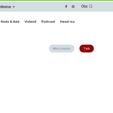
Otsi
llimine
Kodu & Aed
Videod
Podcast
Head isu
Minu konto
Telli