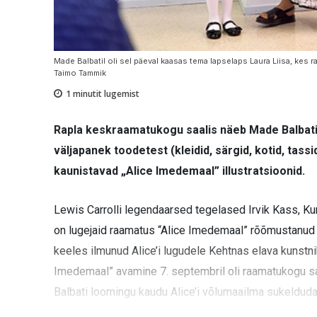
Made Balbatil oli sel päeval kaasas tema lapselaps Laura Liisa, kes ra
Taimo Tammik
1
minutit lugemist
Rapla keskraamatukogu saalis näeb Made Balbati A
väljapanek toodetest (kleidid, särgid, kotid, tass
kaunistavad „Alice Imedemaal” illustratsioonid.
Lewis Carrolli legendaarsed tegelased Irvik Kass, Kun
on lugejaid raamatus “Alice Imedemaal” rõõmustanud j
keeles ilmunud Alice’i lugudele Kehtnas elava kunstnik
Imedemaal” avamine 7. septembril oli raamatukogu sa
Balbati loomingu kaudu Alice’i võlumaailma sukelduda