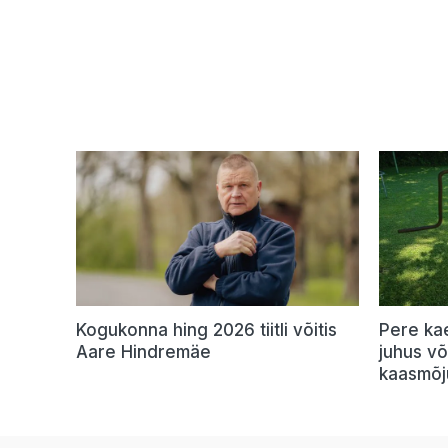
Kogukonna hing 2026 tiitli võitis
Pere ka
Aare Hindremäe
juhus v
kaasmõj