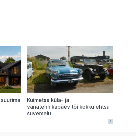
 suurima
Kuimetsa küla- ja
vanatehnikapäev tõi kokku ehtsa
suvemelu
1