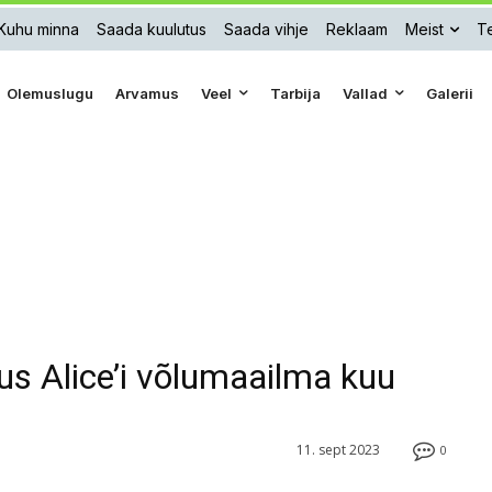
Kuhu minna
Saada kuulutus
Saada vihje
Reklaam
Meist
Te
Olemuslugu
Arvamus
Veel
Tarbija
Vallad
Galerii
s Alice’i võlumaailma kuu
11. sept 2023
0