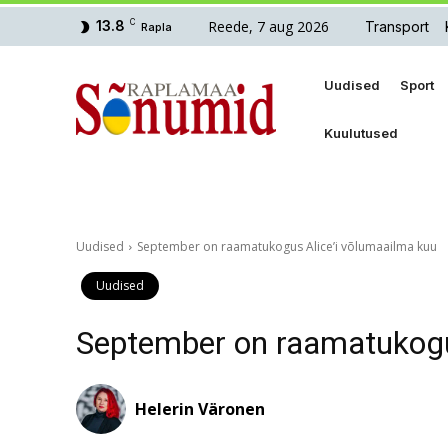
Reede, 7 aug 2026
13.8
C
Transport
Rapla
Uudised
Sport
Kuulutused
Uudised
September on raamatukogus Alice’i võlumaailma kuu
Uudised
September on raamatukogu
Helerin Väronen