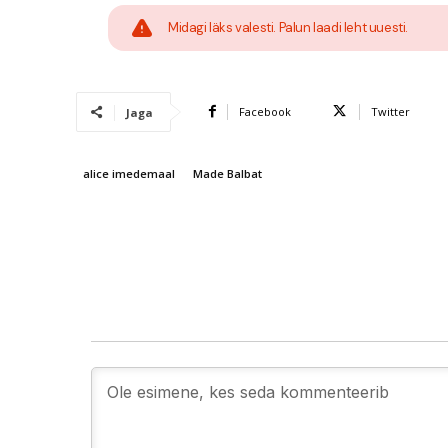
Midagi läks valesti. Palun laadi leht uuesti.
Facebook
Twitter
Jaga
alice imedemaal
Made Balbat