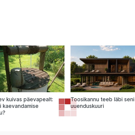
ev kuivas päevapealt:
Toosikannu teeb läbi seni
õi kaevandamise
uuenduskuuri
u?