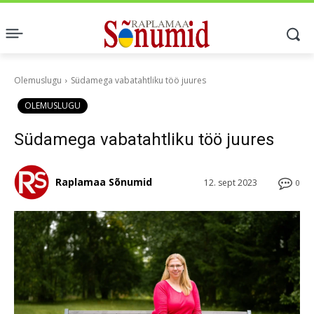
Olemuslugu
Südamega vabatahtliku töö juures
OLEMUSLUGU
Südamega vabatahtliku töö juures
Raplamaa Sõnumid
12. sept 2023
0