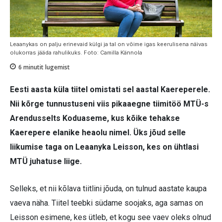
Leaanykas on palju erinevaid külgi ja tal on võime igas keerulisena näivas
olukorras jääda rahulikuks. Foto: Camilla Kännola
6
minutit lugemist
Eesti aasta küla tiitel omistati sel aastal Kaereperele.
Nii kõrge tunnustuseni viis pikaaegne tiimitöö MTÜ-s
Arendusselts Koduaseme, kus kõike tehakse
Kaerepere elanike heaolu nimel. Üks jõud selle
liikumise taga on Leaanyka Leisson, kes on ühtlasi
MTÜ juhatuse liige.
Selleks, et nii kõlava tiitlini jõuda, on tulnud aastate kaupa
vaeva näha. Tiitel teebki südame soojaks, aga samas on
Leisson esimene, kes ütleb, et kogu see vaev oleks olnud