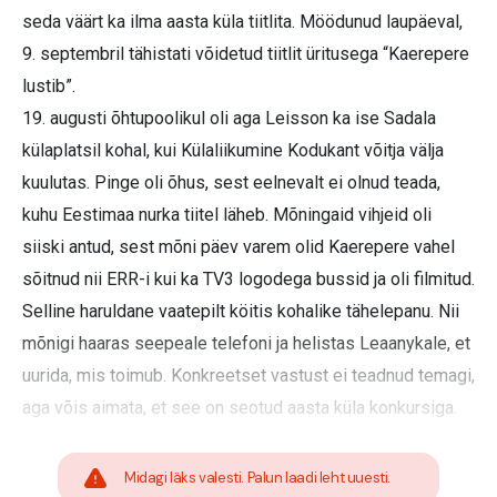
seda väärt ka ilma aasta küla tiitlita. Möödunud laupäeval,
9. septembril tähistati võidetud tiitlit üritusega “Kaerepere
lustib”.
19. augusti õhtupoolikul oli aga Leisson ka ise Sadala
külaplatsil kohal, kui Külaliikumine Kodukant võitja välja
kuulutas. Pinge oli õhus, sest eelnevalt ei olnud teada,
kuhu Eestimaa nurka tiitel läheb. Mõningaid vihjeid oli
siiski antud, sest mõni päev varem olid Kaerepere vahel
sõitnud nii ERR-i kui ka TV3 logodega bussid ja oli filmitud.
Selline haruldane vaatepilt köitis kohalike tähelepanu. Nii
mõnigi haaras seepeale telefoni ja helistas Leaanykale, et
uurida, mis toimub. Konkreetset vastust ei teadnud temagi,
aga võis aimata, et see on seotud aasta küla konkursiga.
Midagi läks valesti. Palun laadi leht uuesti.