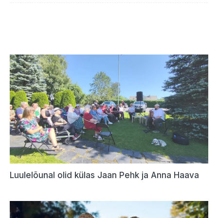
Luulelõunal olid külas Jaan Pehk ja Anna Haava