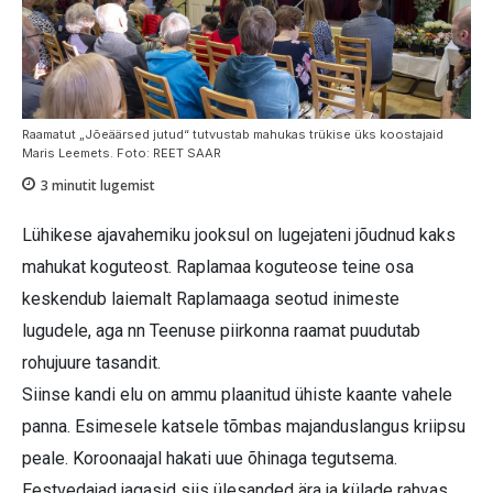
Raamatut „Jõeäärsed jutud“ tutvustab mahukas trükise üks koostajaid
Maris Leemets. Foto: REET SAAR
3
minutit lugemist
Lühikese ajavahemiku jooksul on lugejateni jõudnud kaks
mahukat koguteost. Raplamaa koguteose teine osa
keskendub laiemalt Raplamaaga seotud inimeste
lugudele, aga nn Teenuse piirkonna raamat puudutab
rohujuure tasandit.
Siinse kandi elu on ammu plaanitud ühiste kaante vahele
panna. Esimesele katsele tõmbas majanduslangus kriipsu
peale. Koroonaajal hakati uue õhinaga tegutsema.
Eestvedajad jagasid siis ülesanded ära ja külade rahvas