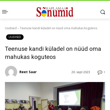
Uudised
Teenuse kandi küladel on nüüd oma mahukas koguteos
UUDISED
Teenuse kandi küladel on nüüd oma
mahukas koguteos
Reet Saar
20. sept 2023
1