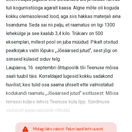
tuli kogumistööga agaralt kaasa. Algne mõte oli koguda
kokku olemasolevad lood, aga siis hakkas materjali aina
lisanduma. Seda sai nii palju, et raamatus on ligi 1300
lehekülge ja see kaalub 3,4 kilo. Trükiarv on 500
eksemplari, millest pool on juba müüdud. Pikalt otsitud
pealkirjaks valiti lõpuks „Jõeäärsed jutud“, sest jõgi on
siinseid külasid siduv telg.
Laupäeva, 16. septembri õhtupoolik tõi Teenuse mõisa
saali tuubil täis. Korraldajad lugesid kokku sadakond
huvilist, kes tulid osa saama ühiselt ette valmistatud
kodukandi raamatu „Jõeäärsed jutud“ esitlusest. Mõisa
terrassi küljes lehvis Teenuse küla lipp. Sündmuse
olulisust asjaosalistele rõhutas
Midagi läks valesti. Palun laadi leht uuesti.