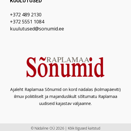
KUULUTUSED
+372 489 2130
+372 5551 1084
kuulutused@sonumid.ee
Ajaleht Raplamaa Sõnumid on kord nädalas (kolmapäeviti)
ilmuv poliitiliselt ja majanduslikult sõltumatu Raplamaa
uudiseid kajastav väljaanne.
© Nädaline OÜ 2026 | Kõik õigused kaitstud