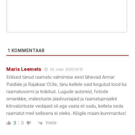
1
KOMMENTAAR
Maris Leemets
20. sept. 2023 10:15
Erilised tänud raamatu valmimise eest lähevad Armar
Paidlale ja Rajakaar OÜle, tänu kellele said kogutud lood ka
raamatuvormi ja trükitud. Lugude autoreid, fotode
omanikke, mälestuste jäädvustajaid ja raamatuprojekti
kõrvalürituste vedajaid oli aga vaata et sadu, kelleta seda
raamatut meil sellisena ei oleks. Kõigile maani kummardus!
Vasta
3
0