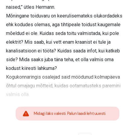
naised,” ütles Hermann.
Mõningane toiduvaru on keerulisemateks olukordadeks
ehk kodudes olemas, aga tihtipeale toidust kaugemale
mõeldud ei ole. Kuidas seda toitu valmistada, kui pole
elektrit? Mis saab, kui vett enam kraanist ei tule ja
kanalisatsioon ei tööta? Kuidas saada infot, kui katkeb
side? Mida saaks juba täna teha, et olla valmis oma
kodust kiiresti lahkuma?
Kogukonnaringis osalejad said möödunud kolmapäeva
õhtul omajagu mõtteid, kuidas ootamatusteks paremini
valmis olla.
Midagi läks valesti. Palun laadi leht uuesti.