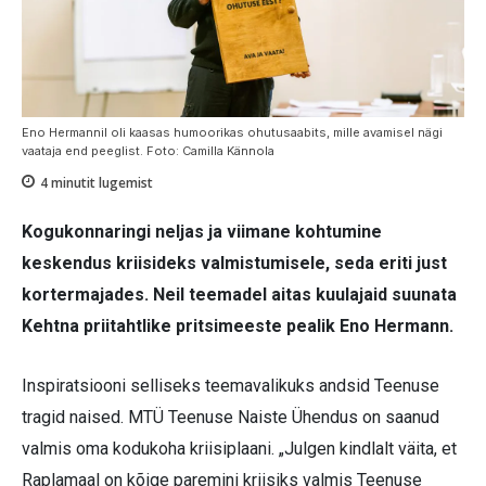
Eno Hermannil oli kaasas humoorikas ohutusaabits, mille avamisel nägi
vaataja end peeglist. Foto: Camilla Kännola
4
minutit lugemist
Kogukonnaringi neljas ja viimane kohtumine
keskendus kriisideks valmistumisele, seda eriti just
kortermajades. Neil teemadel aitas kuulajaid suunata
Kehtna priitahtlike pritsimeeste pealik Eno Hermann.
Inspiratsiooni selliseks teemavalikuks andsid Teenuse
tragid naised. MTÜ Teenuse Naiste Ühendus on saanud
valmis oma kodukoha kriisiplaani. „Julgen kindlalt väita, et
Raplamaal on kõige paremini kriisiks valmis Teenuse