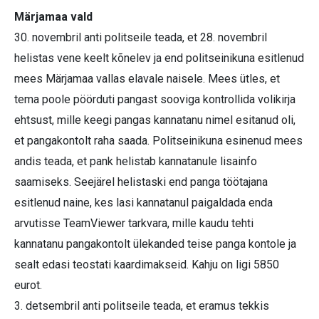
Märjamaa vald
30. novembril anti politseile teada, et 28. novembril
helistas vene keelt kõnelev ja end politseinikuna esitlenud
mees Märjamaa vallas elavale naisele. Mees ütles, et
tema poole pöörduti pangast sooviga kontrollida volikirja
ehtsust, mille keegi pangas kannatanu nimel esitanud oli,
et pangakontolt raha saada. Politseinikuna esinenud mees
andis teada, et pank helistab kannatanule lisainfo
saamiseks. Seejärel helistaski end panga töötajana
esitlenud naine, kes lasi kannatanul paigaldada enda
arvutisse TeamViewer tarkvara, mille kaudu tehti
kannatanu pangakontolt ülekanded teise panga kontole ja
sealt edasi teostati kaardimakseid. Kahju on ligi 5850
eurot.
3. detsembril anti politseile teada, et eramus tekkis