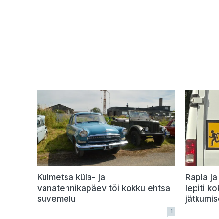
Kuimetsa küla- ja
Rapla ja
vanatehnikapäev tõi kokku ehtsa
lepiti ko
suvemelu
jätkumis
1