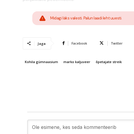
Midagi läks valesti. Palun laadi leht uuesti.
Facebook
Twitter
Jaga
Kohila gümnaasium
marko kaljuveer
õpetajate streik