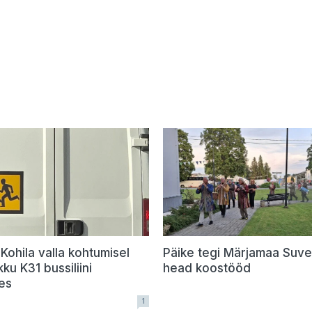
 Kohila valla kohtumisel
Päike tegi Märjamaa Suve
kku K31 bussiliini
head koostööd
es
1