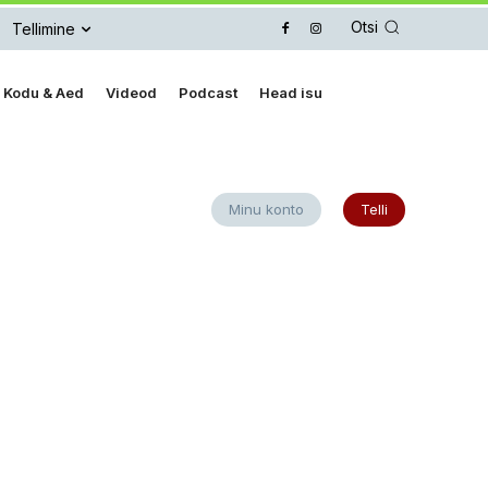
Otsi
Tellimine
Kodu & Aed
Videod
Podcast
Head isu
Minu konto
Telli