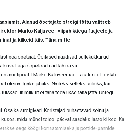
siumis. Alanud õpetajate streigi tõttu valitseb
Direktor Marko Kaljuveer viipab käega fuajeele ja
nat ja kilkeid täis. Täna mitte.
last ega õpetajat. Õpilased naudivad süllekukkunud
dusel, aga õppetööd nad läbi ei vii.
 on ametipostil Marko Kaljuveer ise. Ta ütles, et toetab
tööl olema. Igaks juhuks. Näiteks selleks puhuks, kui
uiskab, inimlikult ei taha teda ukse taha jätta. Ühtegi
gi. Osa ka streigivad. Koristajad puhastavad seinu ja
aikuses, mida mõnel teisel päeval saadaks laste kilked. Ka
Võetakse aega köögi korrastamiseks ja pottide-pannide