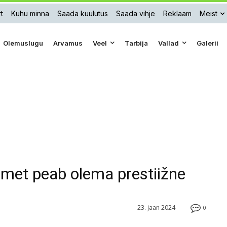
t
Kuhu minna
Saada kuulutus
Saada vihje
Reklaam
Meist
Olemuslugu
Arvamus
Veel
Tarbija
Vallad
Galerii
amet peab olema prestiižne
23. jaan 2024
0