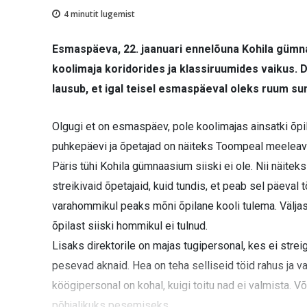
4
minutit lugemist
Esmaspäeva, 22. jaanuari ennelõuna Kohila gümnaa
koolimaja koridorides ja klassiruumides vaikus. 
lausub, et igal teisel esmaspäeval oleks ruum sumi
Olgugi et on esmaspäev, pole koolimajas ainsatki õpi
puhkepäevi ja õpetajad on näiteks Toompeal meeleaval
Päris tühi Kohila gümnaasium siiski ei ole. Nii näiteks
streikivaid õpetajaid, kuid tundis, et peab sel päeval 
varahommikul peaks mõni õpilane kooli tulema. Väljas t
õpilast siiski hommikul ei tulnud.
Lisaks direktorile on majas tugipersonal, kes ei strei
pesevad aknaid. Hea on teha selliseid töid rahus ja v
köögipersonal on kohal, kuigi toitu nad ei valmista. 
põhjalikuks pesemiseks.