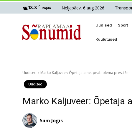
Neljapäev, 6 aug 2026
18.8
C
Transpor
Rapla
Uudised
Sport
Kuulutused
Uudised
Marko Kaljuveer: Õpetaja amet peab olema prestiižne
Uudised
Marko Kaljuveer: Õpetaja 
Siim Jõgis