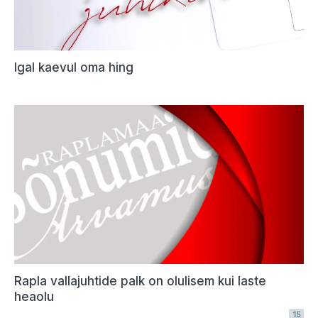
Igal kaevul oma hing
Rapla vallajuhtide palk on olulisem kui laste
heaolu
15