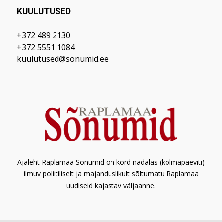
KUULUTUSED
+372 489 2130
+372 5551 1084
kuulutused@sonumid.ee
Ajaleht Raplamaa Sõnumid on kord nädalas (kolmapäeviti)
ilmuv poliitiliselt ja majanduslikult sõltumatu Raplamaa
uudiseid kajastav väljaanne.