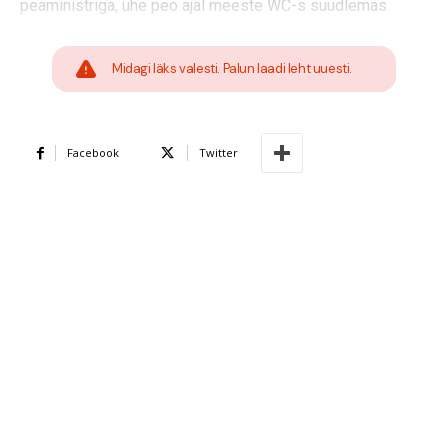
peaministriga, ühe peo ajal meeste WC-s suudlemas.
Midagi läks valesti. Palun laadi leht uuesti.
Facebook
Twitter