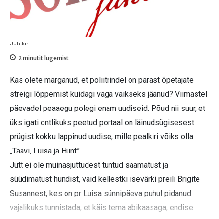
Juhtkiri
2
minutit lugemist
Kas olete märganud, et poliitrindel on pärast õpetajate
streigi lõppemist kuidagi väga vaikseks jäänud? Viimastel
päevadel peaaegu polegi enam uudiseid. Põud nii suur, et
üks igati ontlikuks peetud portaal on läinudsügisesest
prügist kokku lappinud uudise, mille pealkiri võiks olla
„Taavi, Luisa ja Hunt”.
Jutt ei ole muinasjuttudest tuntud saamatust ja
süüdimatust hundist, vaid kellestki isevärki preili Brigite
Susannest, kes on pr Luisa sünnipäeva puhul pidanud
vajalikuks tunnistada, et käis tema abikaasaga, endise