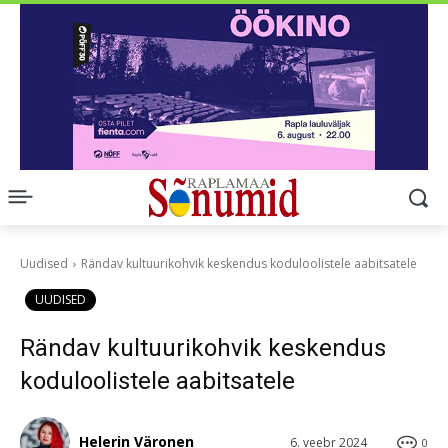
Uudised
Rändav kultuurikohvik keskendus koduloolistele aabitsatele
UUDISED
Rändav kultuurikohvik keskendus
koduloolistele aabitsatele
Helerin Väronen
6. veebr 2024
0