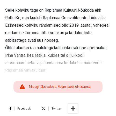
Selle kohviku taga on Raplamaa Kultuuri Nõukoda ehk
RaKulKo, mis kuulub Raplamaa Omavalitsuste Liidu alla.
Esimesed kohviku rändamised olid 2019. aastal, vahepeal
rändamine koroona tõttu seiskus ja kodulooliste
aabitsatega avati uus hooaeg.
Õhtut alustas raamatukogu kultuurikorralduse spetsialist
Irina Vahtra, kes rääkis, kuidas tal oli ülikooli
sissesaamiseks vaja tunda oma kodukoha muistendit.
Raplamaa rahvakultuuri
Midagi läks valesti. Palun laadi leht uuesti.
Facebook
Twitter