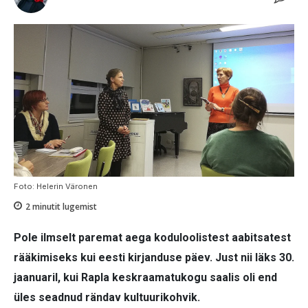
Foto: Helerin Väronen
2
minutit lugemist
Pole ilmselt paremat aega koduloolistest aabitsatest
rääkimiseks kui eesti kirjanduse päev. Just nii läks 30.
jaanuaril, kui Rapla keskraamatukogu saalis oli end
üles seadnud rändav kultuurikohvik.