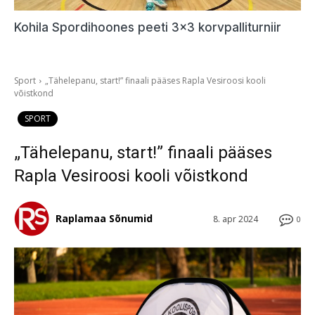
Kohila Spordihoones peeti 3×3 korvpalliturniir