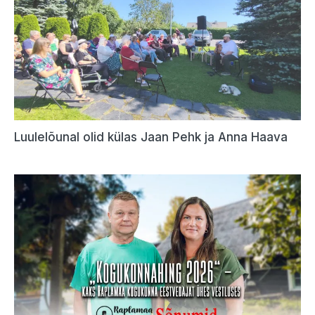
Luulelõunal olid külas Jaan Pehk ja Anna Haava