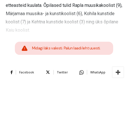
etteasteid kuulata. Õpilased tulid Rapla muusikakoolist (9),
Märjamaa muusika- ja kunstikoolist (6), Kohila kunstide
koolist (7) ja Kehtna kunstide koolist (3) ning üks õpilane
Kaiu koolist.
Midagi läks valesti. Palun laadi leht uuesti.
Facebook
Twitter
WhatsApp