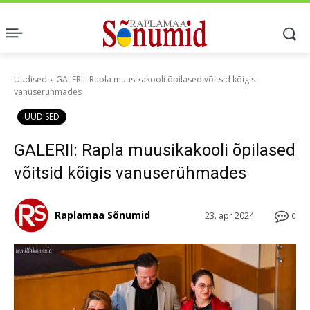
Uudised
GALERII: Rapla muusikakooli õpilased võitsid kõigis
vanuserühmades
UUDISED
GALERII: Rapla muusikakooli õpilased
võitsid kõigis vanuserühmades
Raplamaa Sõnumid
23. apr 2024
0