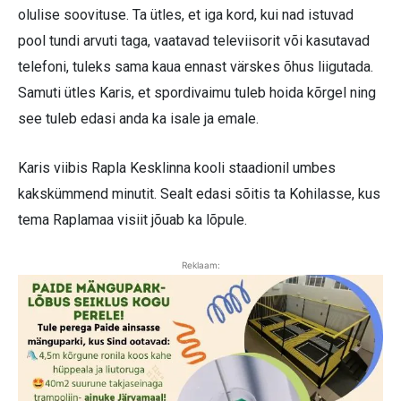
olulise soovituse. Ta ütles, et iga kord, kui nad istuvad
pool tundi arvuti taga, vaatavad televiisorit või kasutavad
telefoni, tuleks sama kaua ennast värskes õhus liigutada.
Samuti ütles Karis, et spordivaimu tuleb hoida kõrgel ning
see tuleb edasi anda ka isale ja emale.
Karis viibis Rapla Kesklinna kooli staadionil umbes
kakskümmend minutit. Sealt edasi sõitis ta Kohilasse, kus
tema Raplamaa visiit jõuab ka lõpule.
Reklaam: