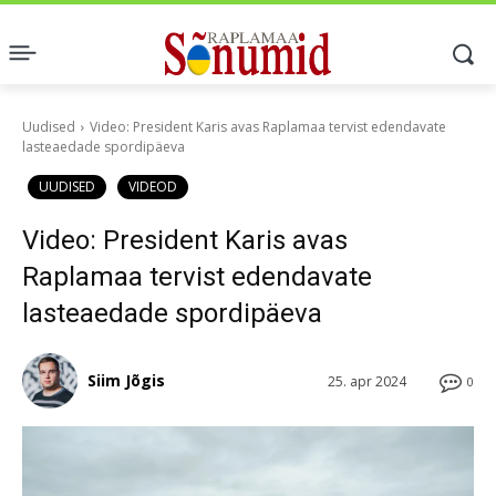
Uudised
Video: President Karis avas Raplamaa tervist edendavate
lasteaedade spordipäeva
UUDISED
VIDEOD
Video: President Karis avas
Raplamaa tervist edendavate
lasteaedade spordipäeva
Siim Jõgis
25. apr 2024
0