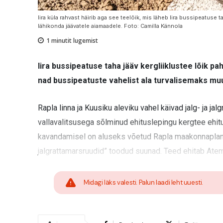
Iira küla rahvast häirib aga see teelõik, mis läheb Iira bussipeatuse
lähikonda jäävatele aiamaadele. Foto: Camilla Kännola
1
minutit lugemist
Iira bussipeatuse taha jääv kergliiklustee lõik p
nad bussipeatuste vahelist ala turvalisemaks mu
Rapla linna ja Kuusiku aleviku vahel käivad jalg- ja j
vallavalitsusega sõlminud ehituslepingu kergtee ehi
kavandamisel on aluseks võetud Rapla maakonnaplane
jalgrattamarsruudid” toodud suunad. Teed ehitab Ate
Midagi läks valesti. Palun laadi leht uuesti.