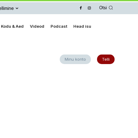
Otsi
llimine
Kodu & Aed
Videod
Podcast
Head isu
Minu konto
Telli