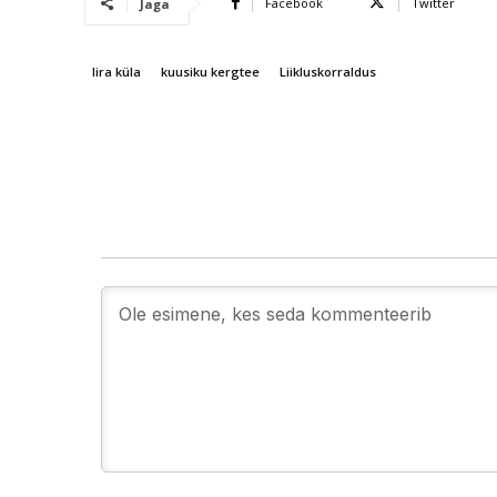
Facebook
Twitter
Jaga
Iira küla
kuusiku kergtee
Liikluskorraldus