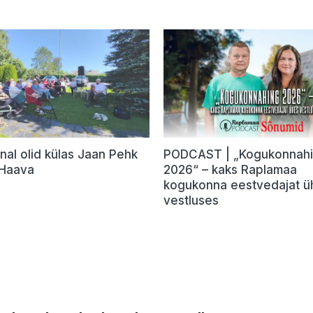
nal olid külas Jaan Pehk
PODCAST | „Kogukonnah
 Haava
2026“ – kaks Raplamaa
kogukonna eestvedajat ü
vestluses