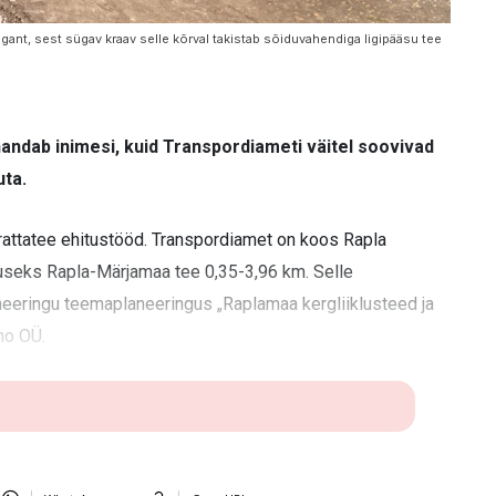
 tagant, sest sügav kraav selle kõrval takistab sõiduvahendiga ligipääsu tee
ahandab inimesi, kuid Transpordiameti väitel soovivad
uta.
algrattatee ehitustööd. Transpordiamet on koos Rapla
tuseks Rapla-Märjamaa tee 0,35-3,96 km. Selle
eringu teemaplaneeringus „Raplamaa kergliiklusteed ja
mo OÜ.