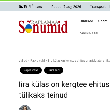
Reede, 7 aug 2026
19.4
C
Transport
Rapla
Uudised
Sport
Kuulutused
Vallad
Rapla vald
Iira külas on kergtee ehitus aiapidajatele liik
Rapla vald
Uudised
Iira külas on kergtee ehitus
tülikaks teinud