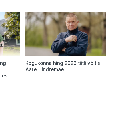
ing
Kogukonna hing 2026 tiitli võitis
Aare Hindremäe
hes