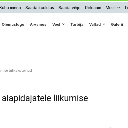
Kuhu minna
Saada kuulutus
Saada vihje
Reklaam
Meist
Te
Olemuslugu
Arvamus
Veel
Tarbija
Vallad
Galerii
umise tülikaks teinud
 aiapidajatele liikumise