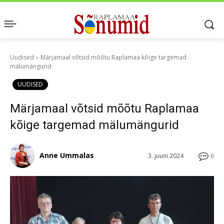
Uudised
Märjamaal võtsid mõõtu Raplamaa kõige targemad
mälumängurid
UUDISED
Märjamaal võtsid mõõtu Raplamaa
kõige targemad mälumängurid
Anne Ummalas
3. juuni 2024
0