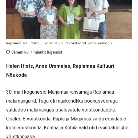
Raplamaa Mälumängu I koha pälvinud võistkond. Foto: erakogu
Vähem kui 1
minutit lugemist
Helen Hints, Anne Ummalas, Raplamaa Kultuuri
Nõukoda
30. mail kogunesid Märjamaa rahvamajja Raplamaa
mälumängurid. Tegu oli maakondliku boonusvooruga
valdades mälumängus osalevatele võistkondadele.
Osales 8 võistkonda. Rapla ja Märjamaa valda esindasid
kolm võistkonda. Kehtna ja Kohila vald olid esindatud ühe
võistkonnaga.