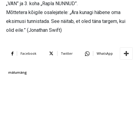
„VAN” ja 3. koha „Rapla NUNNUD”.
Mõttetera kõigile osalejatele: „Ära kunagi häbene oma
eksimusi tunnistada. See näitab, et oled täna targem, kui
olid eile.” (Jonathan Swift)
Facebook
Twitter
WhatsApp
mälumäng