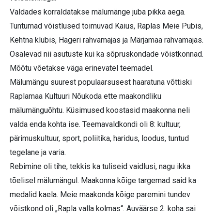
Valdades korraldatakse mälumänge juba pikka aega.
Tuntumad võistlused toimuvad Kaius, Raplas Meie Pubis,
Kehtna klubis, Hageri rahvamajas ja Märjamaa rahvamajas.
Osalevad nii asutuste kui ka sõpruskondade võistkonnad.
Mõõtu võetakse väga erinevatel teemadel.
Mälumängu suurest populaarsusest haaratuna võttiski
Raplamaa Kultuuri Nõukoda ette maakondliku
mälumänguõhtu. Küsimused koostasid maakonna neli
valda enda kohta ise. Teemavaldkondi oli 8: kultuur,
pärimuskultuur, sport, poliitika, haridus, loodus, tuntud
tegelane ja varia.
Rebimine oli tihe, tekkis ka tuliseid vaidlusi, nagu ikka
tõelisel mälumängul. Maakonna kõige targemad said ka
medalid kaela. Meie maakonda kõige paremini tundev
võistkond oli „Rapla valla kolmas“. Auväärse 2. koha sai