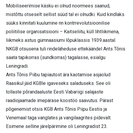
Mobiliseerimise käsku ei olnud noormees saanud,
mistõttu otseselt sellist süüd tal ei olnudki. Kuid kindlaks
süüks kinnitati kuulumine nn kontrrevolutsioonilise
poliitilise organisatsiooni – Kaitseliitu, küll lihtliikmena,
liikmeks astus gümnaasiumi lõpuklassis 1939.aastal.
NKGB otsusena tuli rindeläheduse ettekäändel Ants Tõnis
saata tapikorras (sundkorras) tagalasse, esialgu
Leningradi.
Ants Tõnis Piibu tapiautost ära kaotamise asjaolud
Raasikul jäid KGBle igaveseks saladuseks. See oli
tollaste põrandaaluste Eesti Vabariigi salajaste
raadiojaamade imepärase koostöö saavutus. Pärast
põgenemist otsis KGB Ants Tõnis Piipu Eestis ja
Venemaal taga vanglates ja vangilaagrites pidevalt.
Esimene selline järelpärimine oli Leningradist 23.