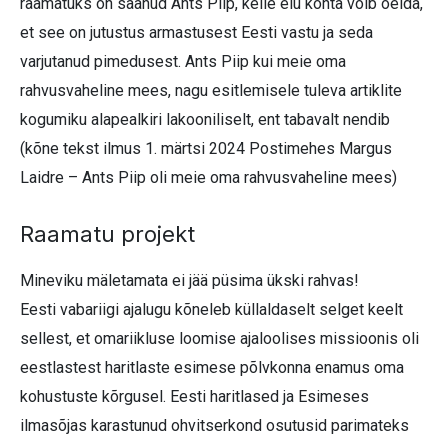
raamatuks on saanud Ants Piip, kelle elu kohta võib öelda,
et see on jutustus armastusest Eesti vastu ja seda
varjutanud pimedusest. Ants Piip kui meie oma
rahvusvaheline mees, nagu esitlemisele tuleva artiklite
kogumiku alapealkiri lakooniliselt, ent tabavalt nendib
(kõne tekst ilmus 1. märtsi 2024 Postimehes Margus
Laidre – Ants Piip oli meie oma rahvusvaheline mees)
Raamatu projekt
Mineviku mäletamata ei jää püsima ükski rahvas!
Eesti vabariigi ajalugu kõneleb küllaldaselt selget keelt
sellest, et omariikluse loomise ajaloolises missioonis oli
eestlastest haritlaste esimese põlvkonna enamus oma
kohustuste kõrgusel. Eesti haritlased ja Esimeses
ilmasõjas karastunud ohvitserkond osutusid parimateks