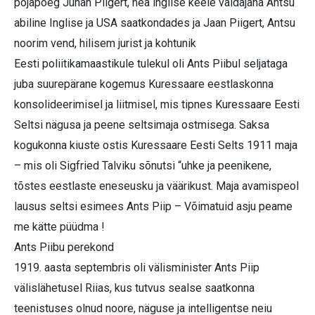
pojapoeg Juhan Piigert, hea inglise keele valdajana Antsu
abiline Inglise ja USA saatkondades ja Jaan Piigert, Antsu
noorim vend, hilisem jurist ja kohtunik
Eesti poliitikamaastikule tulekul oli Ants Piibul seljataga
juba suurepärane kogemus Kuressaare eestlaskonna
konsolideerimisel ja liitmisel, mis tipnes Kuressaare Eesti
Seltsi nägusa ja peene seltsimaja ostmisega. Saksa
kogukonna kiuste ostis Kuressaare Eesti Selts 1911 maja
– mis oli Sigfried Talviku sõnutsi “uhke ja peenikene,
tõstes eestlaste eneseusku ja väärikust. Maja avamispeol
lausus seltsi esimees Ants Piip – Võimatuid asju peame
me kätte püüdma !
Ants Piibu perekond
1919. aasta septembris oli välisminister Ants Piip
välislähetusel Riias, kus tutvus sealse saatkonna
teenistuses olnud noore, näguse ja intelligentse neiu