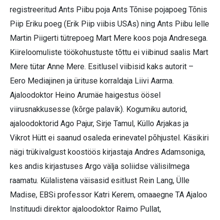
registreeritud Ants Piibu poja Ants Tõnise pojapoeg Tõnis
Piip Eriku poeg (Erik Piip viibis USAs) ning Ants Piibu lelle
Martin Piigerti tütrepoeg Mart Mere koos poja Andresega.
Kiireloomuliste töökohustuste tõttu ei viibinud saalis Mart
Mere tütar Anne Mere. Esitlusel viibisid kaks autorit –
Eero Mediajinen ja ürituse korraldaja Liivi Aarma.
Ajaloodoktor Heino Arumäe haigestus öösel
viirusnakkusesse (kõrge palavik). Kogumiku autorid,
ajaloodoktorid Ago Pajur, Sirje Tamul, Küllo Arjakas ja
Vikrot Hütt ei saanud osaleda erinevatel põhjustel. Käsikiri
nägi trükivalgust koostöös kirjastaja Andres Adamsoniga,
kes andis kirjastuses Argo välja soliidse välisilmega
raamatu. Külalistena väisasid esitlust Rein Lang, Ülle
Madise, EBSi professor Katri Kerem, omaaegne TA Ajaloo
Instituudi direktor ajaloodoktor Raimo Pullat,