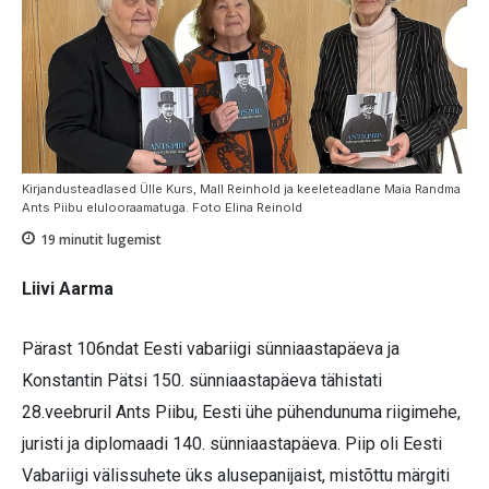
Kirjandusteadlased Ülle Kurs, Mall Reinhold ja keeleteadlane Maia Randma
Ants Piibu elulooraamatuga. Foto Elina Reinold
19
minutit lugemist
Liivi Aarma
Pärast 106ndat Eesti vabariigi sünniaastapäeva ja
Konstantin Pätsi 150. sünniaastapäeva tähistati
28.veebruril Ants Piibu, Eesti ühe pühendunuma riigimehe,
juristi ja diplomaadi 140. sünniaastapäeva. Piip oli Eesti
Vabariigi välissuhete üks alusepanijaist, mistõttu märgiti