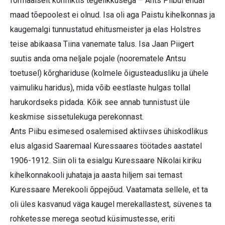
formaalselt konfliktis tegelikkusega – Ants Piibul endal
maad tõepoolest ei olnud. Isa oli aga Paistu kihelkonnas ja
kaugemalgi tunnustatud ehitusmeister ja elas Holstres
teise abikaasa Tiina vanemate talus. Isa Jaan Piigert
suutis anda oma neljale pojale (noorematele Antsu
toetusel) kõrghariduse (kolmele õigusteadusliku ja ühele
vaimuliku haridus), mida võib eestlaste hulgas tollal
harukordseks pidada. Kõik see annab tunnistust üle
keskmise sissetulekuga perekonnast.
Ants Piibu esimesed osalemised aktiivses ühiskodlikus
elus algasid Saaremaal Kuressaares töötades aastatel
1906-1912. Siin oli ta esialgu Kuressaare Nikolai kiriku
kihelkonnakooli juhataja ja aasta hiljem sai temast
Kuressaare Merekooli õppejõud. Vaatamata sellele, et ta
oli üles kasvanud väga kaugel merekallastest, süvenes ta
rohketesse merega seotud küsimustesse, eriti