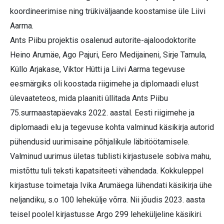
koordineerimise ning trükiväljaande koostamise üle Liivi
Aarma.
Ants Piibu projektis osalenud autorite-ajaloodoktorite
Heino Arumäe, Ago Pajuri, Eero Medijaineni, Sirje Tamula,
Küllo Arjakase, Viktor Hütti ja Liivi Aarma tegevuse
eesmärgiks oli koostada riigimehe ja diplomaadi elust
ülevaateteos, mida plaaniti üllitada Ants Piibu
75.surmaastapäevaks 2022. aastal. Eesti riigimehe ja
diplomaadi elu ja tegevuse kohta valminud käsikirja autorid
pühendusid uurimisaine põhjalikule läbitöötamisele.
Valminud uurimus ületas tublisti kirjastusele sobiva mahu,
mistõttu tuli teksti kapatsiteeti vähendada. Kokkuleppel
kirjastuse toimetaja Ivika Arumäega lühendati käsikirja ühe
neljandiku, s.o 100 lehekülje võrra. Nii jõudis 2023. aasta
teisel poolel kirjastusse Argo 299 leheküljeline käsikiri.