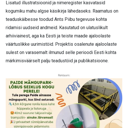
Lisatud illustratsioonid ja nimeregister kasvatasid
kogumiku mahu algse käsikirja lähedaseks. Raamatus on
teaduskäibesse toodud Ants Piibu tegevuse kohta
ridamisi uudseid andmeid. Kasutatud on ulatuslikult
arhiiviainest, aga ka Eesti ja teiste maade ajaloolaste
väärtuslikke uurimistöid. Projektis osalenute ajaloolaste
sulest on varasemalt ilmunud selle perioodi Eesti kohta
märkimisväärselt palju teadustöid ja publikatsioone.
Reklaam: