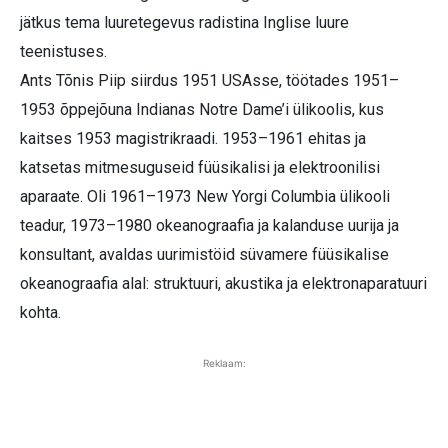
jätkus tema luuretegevus radistina Inglise luure
teenistuses.
Ants Tõnis Piip siirdus 1951 USAsse, töötades 1951–
1953 õppejõuna Indianas Notre Dame’i ülikoolis, kus
kaitses 1953 magistrikraadi. 1953–1961 ehitas ja
katsetas mitmesuguseid füüsikalisi ja elektroonilisi
aparaate. Oli 1961–1973 New Yorgi Columbia ülikooli
teadur, 1973–1980 okeanograafia ja kalanduse uurija ja
konsultant, avaldas uurimistöid süvamere füüsikalise
okeanograafia alal: struktuuri, akustika ja elektronaparatuuri
kohta.
Reklaam: