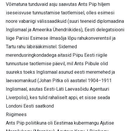
Võimatuna tunduvaid asju saavutas Ants Piip hiljem
iseseisvuse tunnustamise taotlemisel, olles esimesi
noore vabariigi välissaadikuid (suuri teeneid diplomaadina
Inglismaal ja Ameerika Ühendriikides), Eesti delegatsiooni
liige Pariisi Esimese ilmasõja lõpu rahukonverentsil ja
Tartu rahu läbirääkimistel. Sidemed
merendusringkondadega aitasid Piipu Eesti riigile
tunnustuse taotlemise päevil, mil Ants Piibule olid
suureks toeks Inglismaal asunud eesti meremehed ja
laevaomanikud (Johan Pitka oli aastatel 1904–1911
Inglismaal, asutas Eesti-Läti Laevasõidu Agentuuri
Liverpolis), kes tulid rahaliselt appi, et sisse seada
Londoni Eesti saatkond
Riigimees
Ants Piip poliitikuna oli Eestimaa kubermangu Ajutise