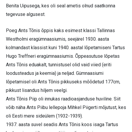
Benita Uipusega, kes oli seal ametis olnud saatkonna
tegevuse algusest.
Poeg Ants Tõnis õppis kaks esimest klassi Tallinnas
Westholmi eragümnaasiumis, seejärel 1930. aasta
kolmandast klassist kuni 1940. aastal lõpetamiseni Tartus
Hugo Treffneri eragümnaasiumis. Õppeasutuse lõpetas
Ants Tõnis eduakalt, tunnistusel olid vaid viied (eriti
loodusteadus ja keemia) ja neljad. Gümnaasiumi
lõpetamisel oli Ants Tõnis pikkuseks mõõdetud 177cm,
pikkust lisandus hiljem veelgi.
Ants Tõnis Piip oli innukas raadioasjanduse huviline. Siit
võib näha Ants Piibu lellepoja Mihkel Piigerti mõjutust, kes
oli Eesti mere sideülem (1932-1939).
1937. aasta suvel seadis Ants Tõnis koos isaga Tartus