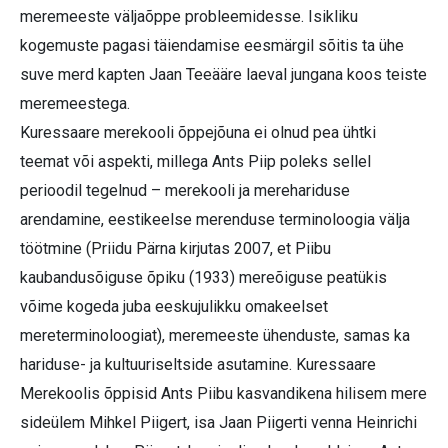
meremeeste väljaõppe probleemidesse. Isikliku
kogemuste pagasi täiendamise eesmärgil sõitis ta ühe
suve merd kapten Jaan Teeääre laeval jungana koos teiste
meremeestega.
Kuressaare merekooli õppejõuna ei olnud pea ühtki
teemat või aspekti, millega Ants Piip poleks sellel
perioodil tegelnud – merekooli ja merehariduse
arendamine, eestikeelse merenduse terminoloogia välja
töötmine (Priidu Pärna kirjutas 2007, et Piibu
kaubandusõiguse õpiku (1933) mereõiguse peatükis
võime kogeda juba eeskujulikku omakeelset
mereterminoloogiat), meremeeste ühenduste, samas ka
hariduse- ja kultuuriseltside asutamine. Kuressaare
Merekoolis õppisid Ants Piibu kasvandikena hilisem mere
sideülem Mihkel Piigert, isa Jaan Piigerti venna Heinrichi