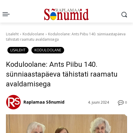
Lisaleht
Koduloolane
Koduloolane: Ants Piibu 140. sünniaastapäeva
tähistati raamatu avaldamisega
LISALEHT
KODULOOLANE
Koduloolane: Ants Piibu 140.
sünniaastapäeva tähistati raamatu
avaldamisega
Raplamaa Sõnumid
4. juuni 2024
0