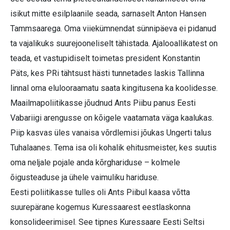
isikut mitte esilplaanile seada, sarnaselt Anton Hansen
Tammsaarega. Oma viiekümnendat sünnipäeva ei pidanud
ta vajalikuks suurejooneliselt tähistada. Ajalooallikatest on
teada, et vastupidiselt toimetas president Konstantin
Päts, kes PRi tähtsust hästi tunnetades laskis Tallinna
linnal oma elulooraamatu saata kingitusena ka koolidesse.
Maailmapoliitikasse jõudnud Ants Piibu panus Eesti
Vabariigi arengusse on kõigele vaatamata väga kaalukas.
Piip kasvas üles vanaisa võrdlemisi jõukas Ungerti talus
Tuhalaanes. Tema isa oli kohalik ehitusmeister, kes suutis
oma neljale pojale anda kõrghariduse – kolmele
õigusteaduse ja ühele vaimuliku hariduse.
Eesti poliitikasse tulles oli Ants Piibul kaasa võtta
suurepärane kogemus Kuressaarest eestlaskonna
konsolideerimisel. See tipnes Kuressaare Eesti Seltsi