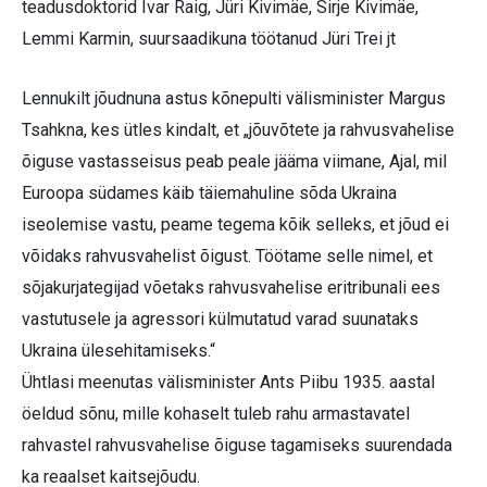
teadusdoktorid Ivar Raig, Jüri Kivimäe, Sirje Kivimäe,
Lemmi Karmin, suursaadikuna töötanud Jüri Trei jt
Lennukilt jõudnuna astus kõnepulti välisminister Margus
Tsahkna, kes ütles kindalt, et „jõuvõtete ja rahvusvahelise
õiguse vastasseisus peab peale jääma viimane, Ajal, mil
Euroopa südames käib täiemahuline sõda Ukraina
iseolemise vastu, peame tegema kõik selleks, et jõud ei
võidaks rahvusvahelist õigust. Töötame selle nimel, et
sõjakurjategijad võetaks rahvusvahelise eritribunali ees
vastutusele ja agressori külmutatud varad suunataks
Ukraina ülesehitamiseks.“
Ühtlasi meenutas välisminister Ants Piibu 1935. aastal
öeldud sõnu, mille kohaselt tuleb rahu armastavatel
rahvastel rahvusvahelise õiguse tagamiseks suurendada
ka reaalset kaitsejõudu.