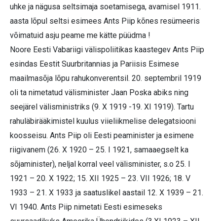
uhke ja nägusa seltsimaja soetamisega, avamisel 1911.
aasta lõpul seltsi esimees Ants Piip kõnes resümeeris
võimatuid asju peame me kätte püüdma !
Noore Eesti Vabariigi välispoliitikas kaastegev Ants Piip
esindas Eestit Suurbritannias ja Pariisis Esimese
maailmasõja lõpu rahukonverentsil. 20. septembril 1919
oli ta nimetatud välisminister Jaan Poska abiks ning
seejärel välisministriks (9. X 1919 -19. XI 1919). Tartu
rahuläbirääkimistel kuulus viieliikmelise delegatsiooni
koosseisu. Ants Piip oli Eesti peaminister ja esimene
riigivanem (26. X 1920 – 25. I 1921, samaaegselt ka
sõjaminister), neljal korral veel välisminister, s.o 25. I
1921 – 20. X 1922; 15. XII 1925 – 23. VII 1926; 18. V
1933 – 21. X 1933 ja saatuslikel aastail 12. X 1939 – 21.
VI 1940. Ants Piip nimetati Eesti esimeseks