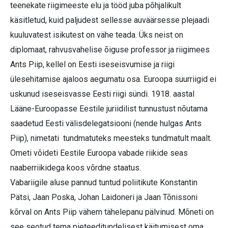
teenekate riigimeeste elu ja tööd juba põhjalikult
käsitletud, kuid paljudest sellesse auväärsesse plejaadi
kuuluvatest isikutest on vähe teada. Üks neist on
diplomaat, rahvusvahelise õiguse professor ja riigimees
Ants Piip, kellel on Eesti iseseisvumise ja riigi
ülesehitamise ajaloos aegumatu osa. Euroopa suurriigid ei
uskunud iseseisvasse Eesti riigi sündi. 1918. aastal
Lääne-Euroopasse Eestile juriidilist tunnustust nõutama
saadetud Eesti välisdelegatsiooni (nende hulgas Ants
Piip), nimetati tundmatuteks meesteks tundmatult maalt.
Ometi võideti Eestile Euroopa vabade riikide seas
naaberriikidega koos võrdne staatus.
Vabariigile aluse pannud tuntud poliitikute Konstantin
Pätsi, Jaan Poska, Johan Laidoneri ja Jaan Tõnissoni
kõrval on Ants Piip vähem tähelepanu pälvinud. Mõneti on
see seotud tema pieteeditundelisest käitumisest oma