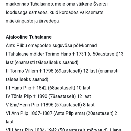
maakonnas Tuhalaanes, meie oma väikene Šveitsi
loodusega sarnases, kuid kordades väiksemate
mäeküngaste ja järvedega.
Ajalooline Tuhalaane
Ants Piibu emapoolse suguvõsa põlvkonnad
I Tuhalaane mölder Torimo Hans † 1731 (u 50aastaselt)13
last (enamasti täisealiseks saanud)
II Torimo Villem † 1798 (69aastaselt) 12 last (enamasti
täisealiseks saanud)
III Hans Piip † 1842 (68aastaselt) 10 last
IV Tõnis Piip † 1890 (78aastaselt) 12 last
V Enn/Henn Piip †1896 (57aastaselt) 8 last
VI Ann Piip 1867-1887 (Ants Piip ema) (20aastaselt) 2
last
VIII Ants Piip 1884-1942 (58 aastaselt, mõrvatud) 1 laps