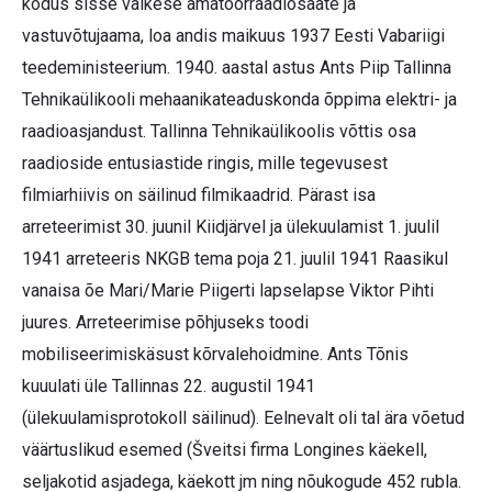
kodus sisse väikese amatöörraadiosaate ja
vastuvõtujaama, loa andis maikuus 1937 Eesti Vabariigi
teedeministeerium. 1940. aastal astus Ants Piip Tallinna
Tehnikaülikooli mehaanikateaduskonda õppima elektri- ja
raadioasjandust. Tallinna Tehnikaülikoolis võttis osa
raadioside entusiastide ringis, mille tegevusest
filmiarhiivis on säilinud filmikaadrid. Pärast isa
arreteerimist 30. juunil Kiidjärvel ja ülekuulamist 1. juulil
1941 arreteeris NKGB tema poja 21. juulil 1941 Raasikul
vanaisa õe Mari/Marie Piigerti lapselapse Viktor Pihti
juures. Arreteerimise põhjuseks toodi
mobiliseerimiskäsust kõrvalehoidmine. Ants Tõnis
kuuulati üle Tallinnas 22. augustil 1941
(ülekuulamisprotokoll säilinud). Eelnevalt oli tal ära võetud
väärtuslikud esemed (Šveitsi firma Longines käekell,
seljakotid asjadega, käekott jm ning nõukogude 452 rubla.