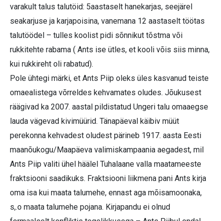
varakult talus talutöid: 5aastaselt hanekarjas, seejärel
seakarjuse ja karjapoisina, vanemana 12 aastaselt töötas
talutöödel – tulles koolist pidi sõnnikut tõstma või
rukkitehte rabama ( Ants ise ütles, et kooli võis siis minna,
kui rukkireht oli rabatud).
Pole ühtegi märki, et Ants Piip oleks üles kasvanud teiste
omaealistega võrreldes kehvamates oludes. Jõukusest
räägivad ka 2007. aastal pildistatud Ungeri talu omaaegse
lauda vägevad kivimüürid. Tänapäeval käibiv müüt
perekonna kehvadest oludest pärineb 1917. aasta Eesti
maanõukogu/Maapäeva valimiskampaania aegadest, mil
Ants Piip valiti ühel häälel Tuhalaane valla maatameeste
fraktsiooni saadikuks. Fraktsiooni liikmena pani Ants kirja
oma isa kui maata talumehe, ennast aga mõisamoonaka,
s,.o maata talumehe pojana. Kirjapandu ei olnud