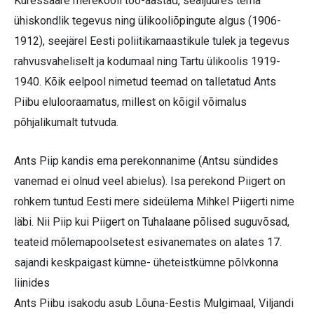
Kuressaare merekooli töö-aastad, sealjuures tema
ühiskondlik tegevus ning ülikooliõpingute algus (1906-
1912), seejärel Eesti poliitikamaastikule tulek ja tegevus
rahvusvaheliselt ja kodumaal ning Tartu ülikoolis 1919-
1940. Kõik eelpool nimetud teemad on talletatud Ants
Piibu elulooraamatus, millest on kõigil võimalus
põhjalikumalt tutvuda.
Ants Piip kandis ema perekonnanime (Antsu sündides
vanemad ei olnud veel abielus). Isa perekond Piigert on
rohkem tuntud Eesti mere sideülema Mihkel Piigerti nime
läbi. Nii Piip kui Piigert on Tuhalaane põlised suguvõsad,
teateid mõlemapoolsetest esivanemates on alates 17.
sajandi keskpaigast kümne- üheteistkümne põlvkonna
liinides
Ants Piibu isakodu asub Lõuna-Eestis Mulgimaal, Viljandi