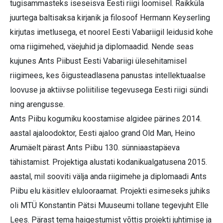
tugisammasteks iseseisva Eesti riigi loomisel. Raikküla
juurtega baltisaksa kirjanik ja filosoof Hermann Keyserling
kirjutas imetlusega, et noorel Eesti Vabariigil leidusid kohe
oma riigimehed, väejuhid ja diplomaadid. Nende seas
kujunes Ants Piibust Eesti Vabariigi ülesehitamisel
riigimees, kes õigusteadlasena panustas intellektuaalse
loovuse ja aktiivse poliitilise tegevusega Eesti riigi sündi
ning arengusse.
Ants Piibu kogumiku koostamise algidee pärines 2014.
aastal ajaloodoktor, Eesti ajaloo grand Old Man, Heino
Arumäelt pärast Ants Piibu 130. sünniaastapäeva
tähistamist. Projektiga alustati kodanikualgatusena 2015.
aastal, mil sooviti välja anda riigimehe ja diplomaadi Ants
Piibu elu käsitlev elulooraamat. Projekti esimeseks juhiks
oli MTÜ Konstantin Pätsi Muuseumi tollane tegevjuht Elle
Lees. Pärast tema haigestumist võttis projekti juhtimise ja