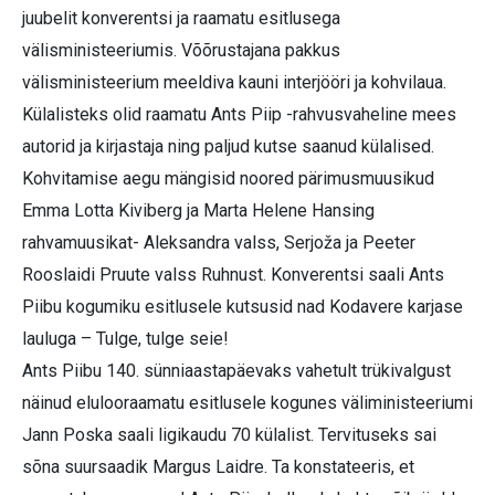
juubelit konverentsi ja raamatu esitlusega
välisministeeriumis. Võõrustajana pakkus
välisministeerium meeldiva kauni interjööri ja kohvilaua.
Külalisteks olid raamatu Ants Piip -rahvusvaheline mees
autorid ja kirjastaja ning paljud kutse saanud külalised.
Kohvitamise aegu mängisid noored pärimusmuusikud
Emma Lotta Kiviberg ja Marta Helene Hansing
rahvamuusikat- Aleksandra valss, Serjoža ja Peeter
Rooslaidi Pruute valss Ruhnust. Konverentsi saali Ants
Piibu kogumiku esitlusele kutsusid nad Kodavere karjase
lauluga – Tulge, tulge seie!
Ants Piibu 140. sünniaastapäevaks vahetult trükivalgust
näinud elulooraamatu esitlusele kogunes väliministeeriumi
Jann Poska saali ligikaudu 70 külalist. Tervituseks sai
sõna suursaadik Margus Laidre. Ta konstateeris, et