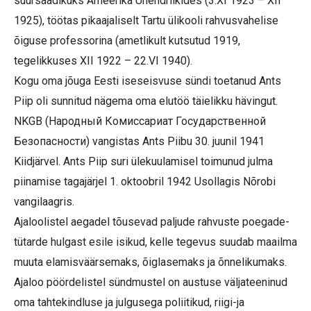
suursaadikuks Ameerika Ühendriikides (3.XI 1923 – XII
1925), töötas pikaajaliselt Tartu ülikooli rahvusvahelise
õiguse professorina (ametlikult kutsutud 1919,
tegelikkuses XII 1922 – 22.VI 1940).
Kogu oma jõuga Eesti iseseisvuse sündi toetanud Ants
Piip oli sunnitud nägema oma elutöö täielikku hävingut.
NKGB (Народный Комиссариат Государственной
Безопасности) vangistas Ants Piibu 30. juunil 1941
Kiidjärvel. Ants Piip suri ülekuulamisel toimunud julma
piinamise tagajärjel 1. oktoobril 1942 Usollagis Nõrobi
vangilaagris.
Ajaloolistel aegadel tõusevad paljude rahvuste poegade-
tütarde hulgast esile isikud, kelle tegevus suudab maailma
muuta elamisväärsemaks, õiglasemaks ja õnnelikumaks.
Ajaloo pöördelistel sündmustel on austuse väljateeninud
oma tahtekindluse ja julgusega poliitikud, riigi-ja