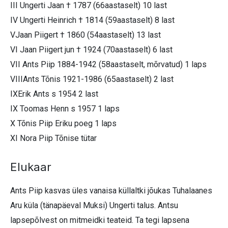
III Ungerti Jaan † 1787 (66aastaselt) 10 last
IV Ungerti Heinrich † 1814 (59aastaselt) 8 last
VJaan Piigert † 1860 (54aastaselt) 13 last
VI Jaan Piigert jun † 1924 (70aastaselt) 6 last
VII Ants Piip 1884-1942 (58aastaselt, mõrvatud) 1 laps
VIIIAnts Tõnis 1921-1986 (65aastaselt) 2 last
IXErik Ants s 1954 2 last
IX Toomas Henn s 1957 1 laps
X Tõnis Piip Eriku poeg 1 laps
XI Nora Piip Tõnise tütar
Elukaar
Ants Piip kasvas üles vanaisa küllaltki jõukas Tuhalaanes
Aru küla (tänapäeval Muksi) Ungerti talus. Antsu
lapsepõlvest on mitmeidki teateid. Ta tegi lapsena