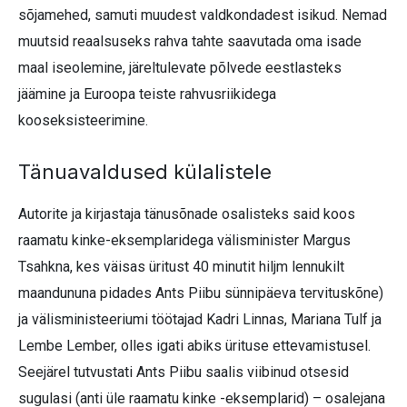
sõjamehed, samuti muudest valdkondadest isikud. Nemad
muutsid reaalsuseks rahva tahte saavutada oma isade
maal iseolemine, järeltulevate põlvede eestlasteks
jäämine ja Euroopa teiste rahvusriikidega
kooseksisteerimine.
Tänuavaldused külalistele
Autorite ja kirjastaja tänusõnade osalisteks said koos
raamatu kinke-eksemplaridega välisminister Margus
Tsahkna, kes väisas üritust 40 minutit hiljm lennukilt
maandununa pidades Ants Piibu sünnipäeva tervituskõne)
ja välisministeeriumi töötajad Kadri Linnas, Mariana Tulf ja
Lembe Lember, olles igati abiks ürituse ettevamistusel.
Seejärel tutvustati Ants Piibu saalis viibinud otsesid
sugulasi (anti üle raamatu kinke -eksemplarid) – osalejana