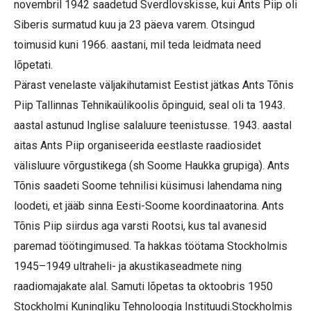
novembril 1942 saadetud Sverdlovskisse, kui Ants Piip oli
Siberis surmatud kuu ja 23 päeva varem. Otsingud
toimusid kuni 1966. aastani, mil teda leidmata need
lõpetati.
Pärast venelaste väljakihutamist Eestist jätkas Ants Tõnis
Piip Tallinnas Tehnikaülikoolis õpinguid, seal oli ta 1943.
aastal astunud Inglise salaluure teenistusse. 1943. aastal
aitas Ants Piip organiseerida eestlaste raadiosidet
välisluure võrgustikega (sh Soome Haukka grupiga). Ants
Tõnis saadeti Soome tehnilisi küsimusi lahendama ning
loodeti, et jääb sinna Eesti-Soome koordinaatorina. Ants
Tõnis Piip siirdus aga varsti Rootsi, kus tal avanesid
paremad töötingimused. Ta hakkas töötama Stockholmis
1945–1949 ultraheli- ja akustikaseadmete ning
raadiomajakate alal. Samuti lõpetas ta oktoobris 1950
Stockholmi Kuningliku Tehnoloogia Instituudi.Stockholmis