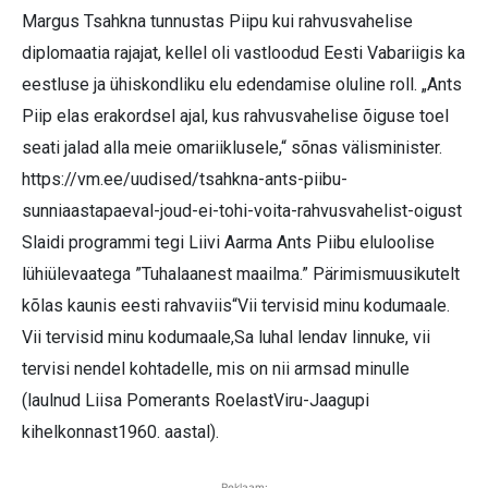
Margus Tsahkna tunnustas Piipu kui rahvusvahelise
diplomaatia rajajat, kellel oli vastloodud Eesti Vabariigis ka
eestluse ja ühiskondliku elu edendamise oluline roll. „Ants
Piip elas erakordsel ajal, kus rahvusvahelise õiguse toel
seati jalad alla meie omariiklusele,“ sõnas välisminister.
https://vm.ee/uudised/tsahkna-ants-piibu-
sunniaastapaeval-joud-ei-tohi-voita-rahvusvahelist-oigust
Slaidi programmi tegi Liivi Aarma Ants Piibu eluloolise
lühiülevaatega ”Tuhalaanest maailma.” Pärimismuusikutelt
kõlas kaunis eesti rahvaviis“Vii tervisid minu kodumaale.
Vii tervisid minu kodumaale,Sa luhal lendav linnuke, vii
tervisi nendel kohtadelle, mis on nii armsad minulle
(laulnud Liisa Pomerants RoelastViru-Jaagupi
kihelkonnast1960. aastal).
Reklaam: