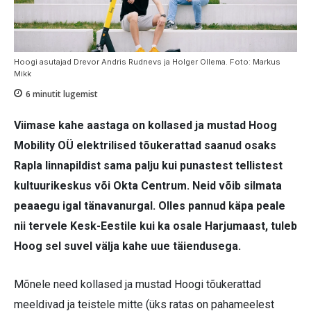
Hoogi asutajad Drevor Andris Rudnevs ja Holger Ollema. Foto: Markus
Mikk
6
minutit lugemist
Viimase kahe aastaga on kollased ja mustad Hoog
Mobility OÜ elektrilised tõukerattad saanud osaks
Rapla linnapildist sama palju kui punastest tellistest
kultuurikeskus või Okta Centrum. Neid võib silmata
peaaegu igal tänavanurgal. Olles pannud käpa peale
nii tervele Kesk-Eestile kui ka osale Harjumaast, tuleb
Hoog sel suvel välja kahe uue täiendusega.
Mõnele need kollased ja mustad Hoogi tõukerattad
meeldivad ja teistele mitte (üks ratas on pahameelest