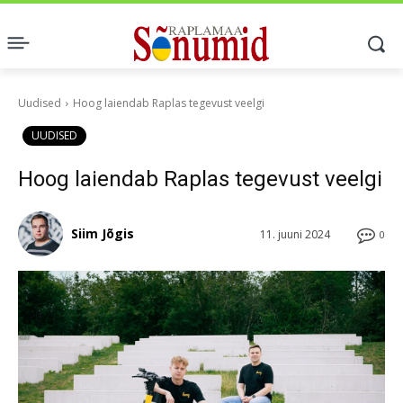
Uudised
Hoog laiendab Raplas tegevust veelgi
UUDISED
Hoog laiendab Raplas tegevust veelgi
Siim Jõgis
11. juuni 2024
0