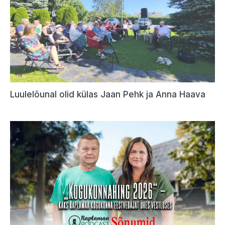
Luulelõunal olid külas Jaan Pehk ja Anna Haava