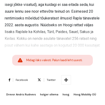
isegi jõkke visatud), aga kuidagi ei saa eitada seda, kui
suure lennu see noor ettevõte teinud on. Esimesed 20
rentimiseks mõeldud tõukeratast ilmusid Rapla tänavatele
2022. aasta augustis. Nüüdseks on Hoogi rattad väljas
lisaks Raplale ka Kohilas, Türil, Paides, Sauel, Sakus ja
Keilas. Kokku on nende asulate tänavatel 256 ratast ning
pisut vähem kui kahe aastaga on kogutud 20 000 kasutajat.
Midagi läks valesti. Palun laadi leht uuesti.
Facebook
Twitter
Drevor Andris Rudnevs
holger ollema
hoog
Hoog Mobility OÜ