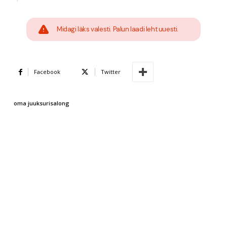
Midagi läks valesti. Palun laadi leht uuesti.
Facebook
Twitter
oma juuksurisalong