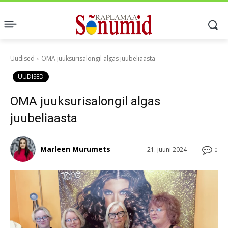
Uudised
OMA juuksurisalongil algas juubeliaasta
UUDISED
OMA juuksurisalongil algas
juubeliaasta
Marleen Murumets
21. juuni 2024
0