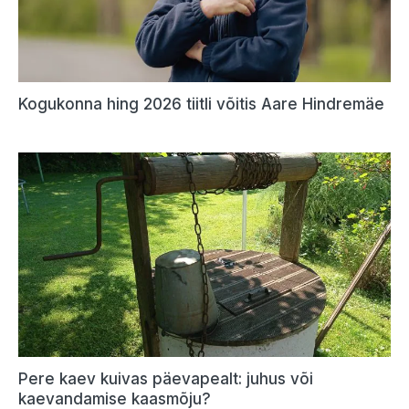
Kogukonna hing 2026 tiitli võitis Aare Hindremäe
Pere kaev kuivas päevapealt: juhus või
kaevandamise kaasmõju?