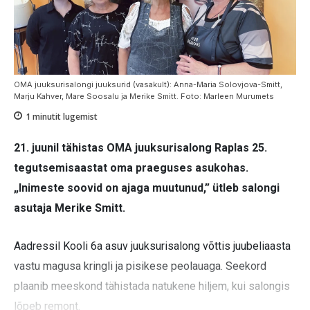
OMA juuksurisalongi juuksurid (vasakult): Anna-Maria Solovjova-Smitt,
Marju Kahver, Mare Soosalu ja Merike Smitt. Foto: Marleen Murumets
1
minutit lugemist
21. juunil tähistas OMA juuksurisalong Raplas 25.
tegutsemisaastat oma praeguses asukohas.
„Inimeste soovid on ajaga muutunud,” ütleb salongi
asutaja Merike Smitt.
Aadressil Kooli 6a asuv juuksurisalong võttis juubeliaasta
vastu magusa kringli ja pisikese peolauaga. Seekord
plaanib meeskond tähistada natukene hiljem, kui salongis
lõpeb remont.